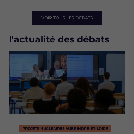
VOIR TOUS LES DÉBATS
Bloc
l'actualité des débats
Image
PROJETS NUCLÉAIRES AUBE INDRE-ET-LOIRE