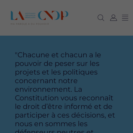
Me
Navig
Ouvrir
C
langu
la
o
recherche
n
n
Content
Bloc
e
"Chacune et chacun a le
x
pouvoir de peser sur les
i
o
projets et les politiques
n
concernant notre
environnement. La
Constitution vous reconnaît
le droit d’être informé et de
participer à ces décisions, et
nous en sommes les
défenseurs neutres et