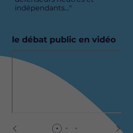
indépendants…"
le débat public en vidéo
Remote
R
video
v
URL
U
Précédent
Suivan