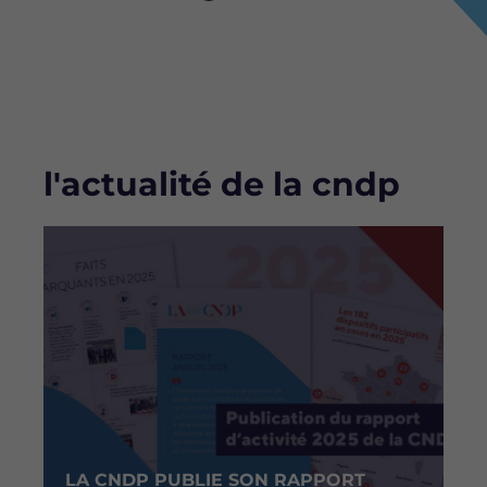
Bloc
l'actualité de la cndp
Image
LA CNDP PUBLIE SON RAPPORT