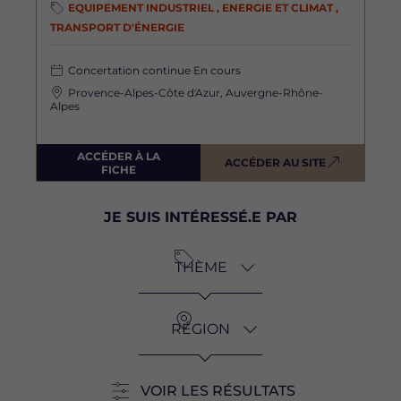
EQUIPEMENT INDUSTRIEL , ENERGIE ET CLIMAT ,
TRANSPORT D'ÉNERGIE
Concertation continue
En cours
Provence-Alpes-Côte d'Azur, Auvergne-Rhône-
Alpes
ACCÉDER À LA
ACCÉDER AU SITE
FICHE
JE SUIS INTÉRESSÉ.E PAR
Je
suis
THÈME
intéressé.e
par
RÉGION
VOIR LES RÉSULTATS