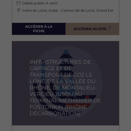
Débat public
A venir
Indre-et-Loire, Aube - Centre-Val de Loire, Grand Est
ACCÉDER À LA
ACCÉDER AU SITE
FICHE
Image
INFRASTRUCTURES DE
CAPTAGE ET DE
TRANSPORT DE CO2 LE
LONG DE LA VALLÉE DU
RHÔNE, DE MONTALIEU-
VERCIEU JUSQU’AU
TERMINAL MÉTHANIER DE
FOS TONKIN (RHÔNE
DÉCARBONATION)