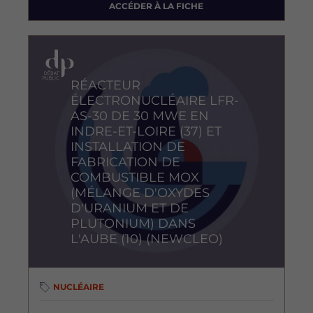
ACCÉDER À LA FICHE
Image
RÉACTEUR
ÉLECTRONUCLÉAIRE LFR-
AS-30 DE 30 MWE EN
INDRE-ET-LOIRE (37) ET
INSTALLATION DE
FABRICATION DE
COMBUSTIBLE MOX
(MÉLANGE D'OXYDES
D'URANIUM ET DE
PLUTONIUM) DANS
L'AUBE (10) (NEWCLEO)
NUCLÉAIRE