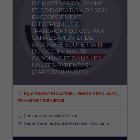
DE MARTRES-TOLOSANE
ET D’ADAPTATION DE SON
RACCORDEMENT
ÉLECTRIQUE, DE
TRANSPORT DU CO2 PAR
CANALISATION ET DE
STOCKAGE SOUTERRAIN
DU CO2, EN HAUTE-
GARONNE ET DANS LES
HAUTES-PYRÉNÉES
(CAPCO2MMINGES)
EQUIPEMENT INDUSTRIEL , ENERGIE ET CLIMAT ,
TRANSPORT D'ÉNERGIE
Concertation préalable
A venir
Haute-Garonne, Hautes-Pyrénées - Occitanie