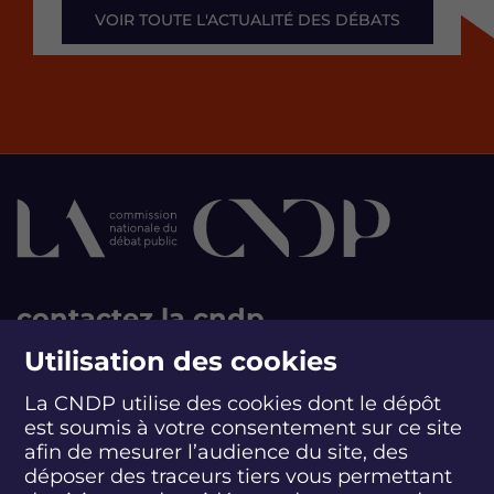
VOIR TOUTE L'ACTUALITÉ DES DÉBATS
contactez la cndp
Utilisation des cookies
244 boulevard Saint-Germain
75007 Paris - France
La CNDP utilise des cookies dont le dépôt
T +33 1 44 49 85 60
est soumis à votre consentement sur ce site
CONTACT
afin de mesurer l’audience du site, des
déposer des traceurs tiers vous permettant