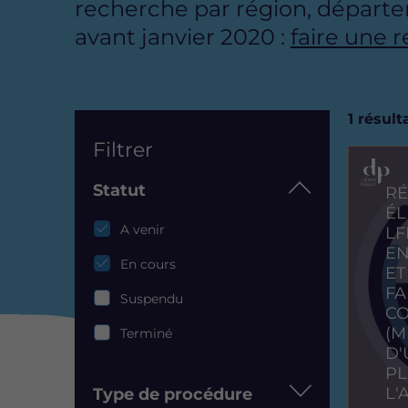
recherche par région, départe
avant janvier 2020 :
faire une 
List
1 résul
Filtrer
Image
Statut
RÉ
ÉL
Statut
A venir
LF
EN
En cours
ET
FA
Suspendu
CO
(M
Terminé
D'
PL
L'
Type de procédure