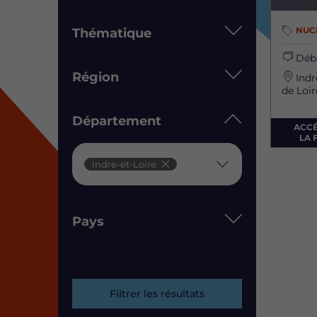
NUC
Thématique
Déb
Région
Indr
de Loir
Département
ACC
LA 
Département
Indre-et-Loire
Pays
Filtrer les résultats