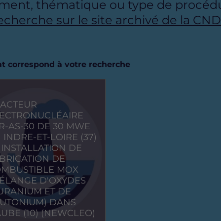
ment, thématique ou type de procédu
recherche sur le site archivé de la CN
tat correspond à votre recherche
ACTEUR
ECTRONUCLÉAIRE
R-AS-30 DE 30 MWE
 INDRE-ET-LOIRE (37)
 INSTALLATION DE
BRICATION DE
MBUSTIBLE MOX
ÉLANGE D'OXYDES
URANIUM ET DE
UTONIUM) DANS
AUBE (10) (NEWCLEO)