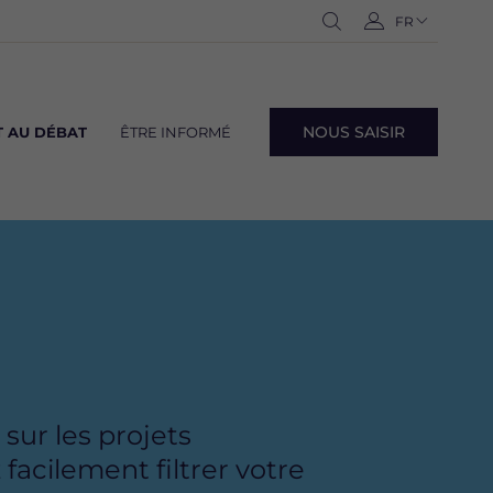
Navigation
FR
-
Ouvrir
C
langues
Français
la
o
recherche
n
n
NOUS SAISIR
 AU DÉBAT
ÊTRE INFORMÉ
e
Navig
x
lang
i
o
n
sur les projets
acilement filtrer votre