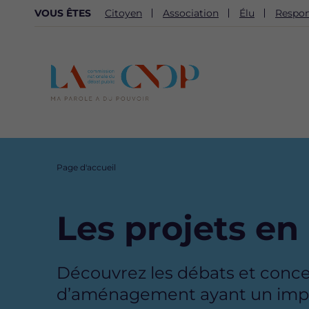
NAVIGATION
VOUS ÊTES
Citoyen
Association
Élu
Respon
SECONDAIRE
Fil
Page d'accueil
d'Ariane
Les projets en
Description
Découvrez les débats et concert
d’aménagement ayant un impact