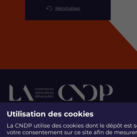
Réinitialiser
Utilisation des cookies
contactez la cn
La CNDP utilise des cookies dont le dépôt est 
votre consentement sur ce site afin de mesure
244 boulevard Saint-Ge