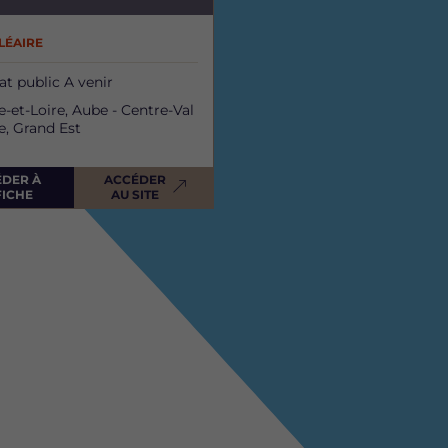
LÉAIRE
at public
A venir
e-et-Loire, Aube - Centre-Val
e, Grand Est
ÉDER À
ACCÉDER
FICHE
AU SITE