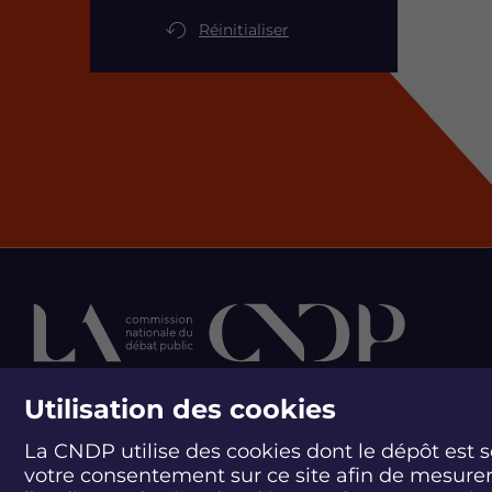
Réinitialiser
Utilisation des cookies
contactez la cn
La CNDP utilise des cookies dont le dépôt est 
votre consentement sur ce site afin de mesure
244 boulevard Saint-Ge