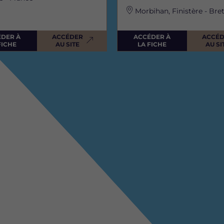
Morbihan, Finistère - Br
ÉDER À
ACCÉDER
ACCÉDER À
ACCÉ
FICHE
AU SITE
LA FICHE
AU SI