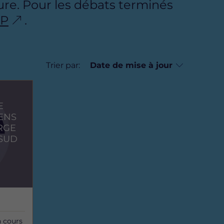
re. Pour les débats terminés
DP
.
Trier par:
E
ENS
RGE
 SUD
 cours