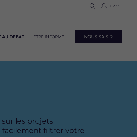
Navigation
FR
-
Ouvrir
C
langues
Français
la
o
recherche
n
n
NOUS SAISIR
 AU DÉBAT
ÊTRE INFORMÉ
e
Navig
x
lang
i
o
n
sur les projets
acilement filtrer votre