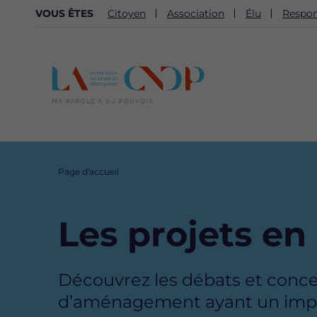
NAVIGATION
VOUS ÊTES
Citoyen
Association
Élu
Respon
SECONDAIRE
Fil
Page d'accueil
d'Ariane
Les projets en
Description
Découvrez les débats et concert
d’aménagement ayant un impact