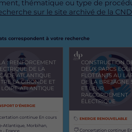
ment, thématique ou type de procédu
recherche sur le site archivé de la CN
tats correspondent à votre recherche
Image
LA : RENFORCEMENT
CONSTRUCTION D
ECTRIQUE DE LA
DEUX PARCS ÉOLI
ÇADE ATLANTIQUE
FLOTTANTS AU LA
TRE LA GIRONDE ET
DE LA BRETAGNE
 LOIRE-ATLANTIQUE
ET LEUR
RACCORDEMENT
ÉLECTRIQUE
NSPORT D'ÉNERGIE
certation continue
En cours
ENERGIE RENOUVELABLE
e-Atlantique, Morbihan,
Concertation continue
En
e - France