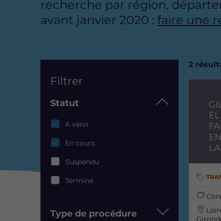
recherche par région, départe
avant janvier 2020 :
faire une 
List
2 résul
Filtrer
Image
Statut
GI
ÉL
Statut
A venir
FA
EN
En cours
LA
Suspendu
TRA
Terminé
Con
Loir
Type de procédure
Girond