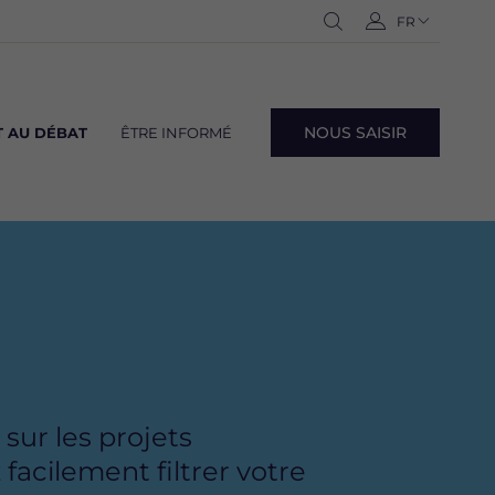
Navigation
FR
-
Ouvrir
C
langues
Français
la
o
recherche
n
n
NOUS SAISIR
 AU DÉBAT
ÊTRE INFORMÉ
e
Navig
x
lang
i
o
n
sur les projets
acilement filtrer votre