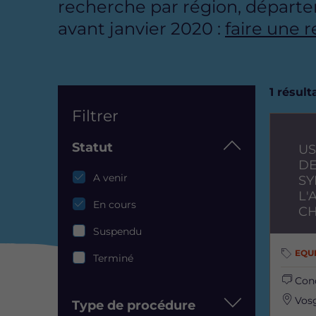
recherche par région, départe
avant janvier 2020 :
faire une 
List
1 résul
Filtrer
Image
Statut
US
DE
Statut
A venir
SY
L'
En cours
CH
Suspendu
EQU
Terminé
Con
Vosg
Type de procédure