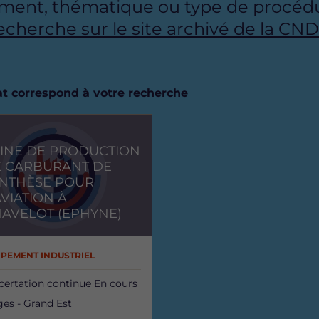
ment, thématique ou type de procédu
recherche sur le site archivé de la CN
tat correspond à votre recherche
INE DE PRODUCTION
 CARBURANT DE
NTHÈSE POUR
AVIATION À
AVELOT (EPHYNE)
IPEMENT INDUSTRIEL
certation continue
En cours
es - Grand Est