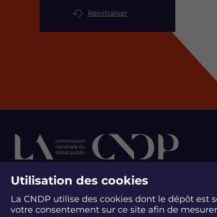
Réinitialiser
Utilisation des cookies
contactez la cn
La CNDP utilise des cookies dont le dépôt est 
votre consentement sur ce site afin de mesure
244 boulevard Saint-Ge