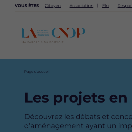
NAVIGATION
VOUS ÊTES
Citoyen
Association
Élu
Respon
SECONDAIRE
Fil
Page d'accueil
d'Ariane
Les projets en
Description
Découvrez les débats et concert
d’aménagement ayant un impact