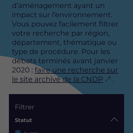
d’aménagement ayant un
impact sur l’environnement.
Vous pouvez facilement filtrer
votre recherche par région,
département, thématique ou
type de procédure. Pour les
débats terminés avant janvier
2020 :
faire une recherche sur
le site archivé de la CNDP
.
List
Filtrer
Statut
Statut
A venir