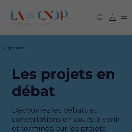
Me
Navig
Ouvrir
C
langu
la
o
recherche
n
n
Fil
Page d'accueil
e
d'Ariane
x
i
Les projets en
o
n
débat
Description
Découvrez les débats et
concertations en cours, à venir
et terminés, sur les projets