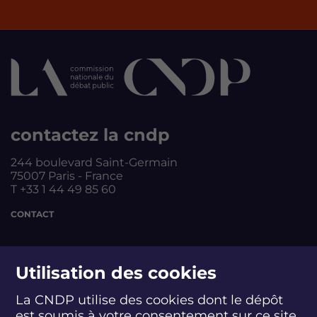
contactez la cndp
244 boulevard Saint-Germain
75007 Paris - France
T +33 1 44 49 85 60
CONTACT
suivez-nous
Utilisation des cookies
La CNDP utilise des cookies dont le dépôt
est soumis à votre consentement sur ce site
S
S
S
S
S
S
S