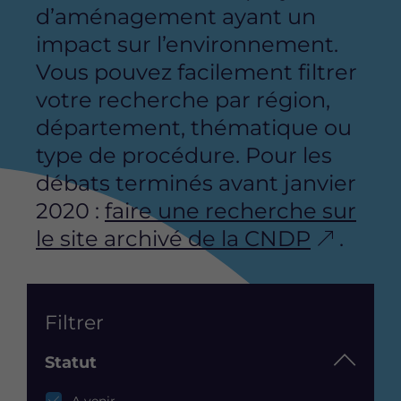
d’aménagement ayant un
impact sur l’environnement.
Vous pouvez facilement filtrer
votre recherche par région,
département, thématique ou
type de procédure. Pour les
débats terminés avant janvier
2020 :
faire une recherche sur
le site archivé de la CNDP
.
List
Filtrer
Statut
Statut
A venir