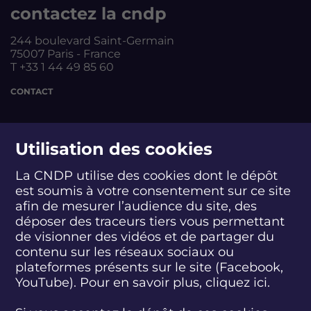
contactez la cndp
244 boulevard Saint-Germain
75007 Paris - France
T +33 1 44 49 85 60
CONTACT
suivez-nous
Utilisation des cookies
La CNDP utilise des cookies dont le dépôt
est soumis à votre consentement sur ce site
S
S
S
S
S
S
S
u
u
u
u
u
u
u
afin de mesurer l’audience du site, des
i
i
i
i
i
i
i
déposer des traceurs tiers vous permettant
abonnez-vous
v
v
v
v
v
v
v
de visionner des vidéos et de partager du
e
e
e
e
e
e
e
contenu sur les réseaux sociaux ou
z
z
z
z
z
z
z
plateformes présents sur le site (Facebook,
S'INSCRIRE À LA NEWSLETTER
-
-
-
-
-
-
-
YouTube). Pour en savoir plus, cliquez
ici.
n
n
n
n
n
n
n
o
o
o
o
o
o
o
SUIVEZ L'ACTUALITÉ DE LA CNDP
u
u
u
u
u
u
u