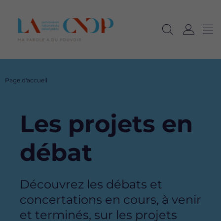
Me
Navig
Ouvrir
C
langu
la
o
recherche
n
n
Fil
Page d'accueil
e
d'Ariane
x
i
Les projets en
o
n
débat
Description
Découvrez les débats et
concertations en cours, à venir
et terminés, sur les projets