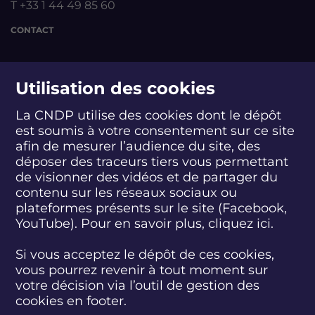
T +33 1 44 49 85 60
CONTACT
suivez-nous
Utilisation des cookies
La CNDP utilise des cookies dont le dépôt
est soumis à votre consentement sur ce site
S
S
S
S
S
S
S
u
u
u
u
u
u
u
afin de mesurer l’audience du site, des
i
i
i
i
i
i
i
déposer des traceurs tiers vous permettant
abonnez-vous
v
v
v
v
v
v
v
de visionner des vidéos et de partager du
e
e
e
e
e
e
e
contenu sur les réseaux sociaux ou
z
z
z
z
z
z
z
plateformes présents sur le site (Facebook,
S'INSCRIRE À LA NEWSLETTER
-
-
-
-
-
-
-
YouTube). Pour en savoir plus, cliquez
ici.
n
n
n
n
n
n
n
o
o
o
o
o
o
o
SUIVEZ L'ACTUALITÉ DE LA CNDP
u
u
u
u
u
u
u
Si vous acceptez le dépôt de ces cookies,
s
s
s
s
s
s
s
vous pourrez revenir à tout moment sur
s
s
s
s
s
s
s
votre décision via l’outil de gestion des
u
u
u
u
u
u
u
cookies en footer.
r
r
r
r
r
r
r