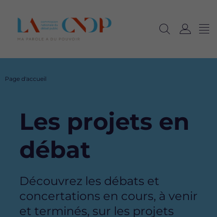
Me
Navig
Ouvrir
C
langu
la
o
recherche
n
n
Fil
Page d'accueil
e
d'Ariane
x
i
Les projets en
o
n
débat
Description
Découvrez les débats et
concertations en cours, à venir
et terminés, sur les projets