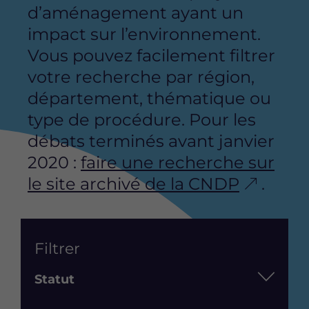
d’aménagement ayant un
impact sur l’environnement.
Vous pouvez facilement filtrer
votre recherche par région,
département, thématique ou
type de procédure. Pour les
débats terminés avant janvier
2020 :
faire une recherche sur
le site archivé de la CNDP
.
List
Filtrer
Statut