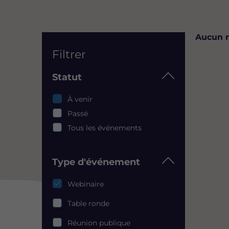
List
Aucun r
Filtrer
Statut
Statut
À venir
Passé
Tous les événements
Type d'événement
Type
Webinaire
d'événement
Table ronde
Réunion publique