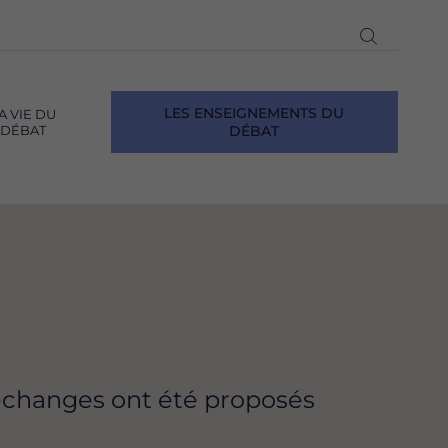
Ouvrir
la
recherch
LES ENSEIGNEMENTS DU
A VIE DU
DÉBAT
DÉBAT
’échanges ont été proposés