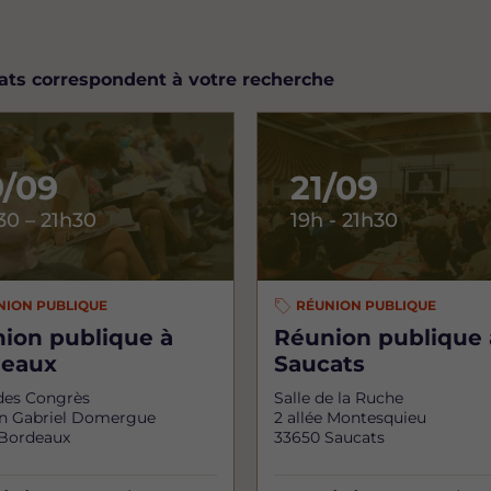
tats correspondent à votre recherche
9/09
21/09
30 – 21h30
19h - 21h30
NION PUBLIQUE
RÉUNION PUBLIQUE
ion publique à
Réunion publique 
deaux
Saucats
 des Congrès
Salle de la Ruche
an Gabriel Domergue
2 allée Montesquieu
Bordeaux
33650 Saucats