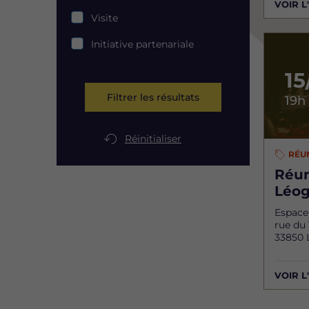
VOIR 
Visite
Initiative partenariale
15
Filtrer les résultats
19h
Réinitialiser
RÉU
Réun
Léo
Espace
rue du
33850 
VOIR 