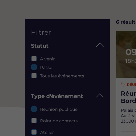
List
6 résul
Filtrer
Statut
0
Statut
À venir
18h
Passé
Tous les événements
RÉU
Réun
Type d'événement
Bor
Type
Réunion publique
Palais
d'événement
Av. Je
Point de contacts
33000 
Atelier