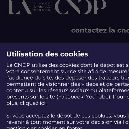
z
z
z
z
l
l
l
l
e
e
e
e
d
d
d
d
é
é
é
é
b
contactez la cn
b
b
b
a
a
a
a
t
t
t
t
D
D
D
D
244 boulevard Saint-Ge
é
é
é
é
75007 Paris - France
Utilisation des cookies
b
b
b
b
T +33 1 44 49 85 60
a
a
a
a
La CNDP utilise des cookies dont le dépôt est 
t
t
t
t
CONTACT
votre consentement sur ce site afin de mesure
p
p
p
p
l’audience du site, des déposer des traceurs tie
u
u
u
u
b
b
b
b
permettant de visionner des vidéos et de part
l
l
l
l
contenu sur les réseaux sociaux ou plateforme
i
i
i
i
présents sur le site (Facebook, YouTube). Pour 
c
c
c
c
plus, cliquez
ici.
P
P
P
P
l
l
l
l
Si vous acceptez le dépôt de ces cookies, vous 
a
a
a
a
revenir à tout moment sur votre décision via l’o
t
t
t
t
e
e
e
e
gestion des cookies en footer.