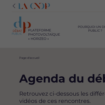
Navigation
principale
POURQUOI UN DÉBAT
PLATEFORME
PUBLIC ?
PHOTOVOLTAÏQUE
« HORIZEO »
Fil
Page d'accueil
d'Ariane
Agenda du dé
Retrouvez ci-dessous les diffé
vidéos de ces rencontres.