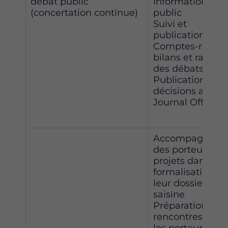
débat public
Information du
(concertation continue)
public
Suivi et
publication des
Comptes-rendus
bilans et rappor
des débats publ
Publication des
décisions au
Journal Officiel
Accompagneme
des porteurs de
projets dans la
formalisation de
leur dossier de
saisine
Préparation des
rencontres entr
les porteurs de