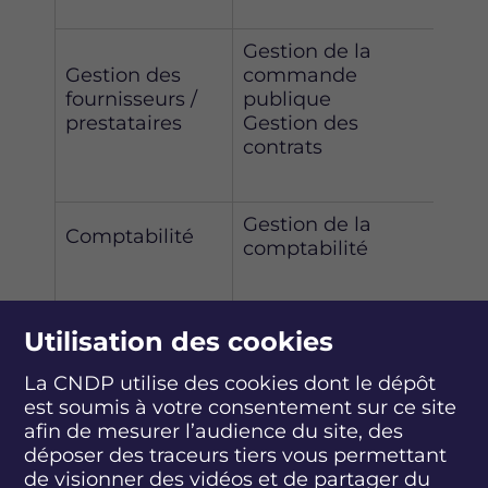
Gestion de la
5 à 
Gestion des
commande
les
fournisseurs /
publique
1 à 
prestataires
Gestion des
les
contrats
fina
Gestion de la
Comptabilité
10 
comptabilité
Gestion du réseau
Utilisation des cookies
des garants
Gestion de la liste
La CNDP utilise des cookies dont le dépôt
Selo
nationale des
est soumis à votre consentement sur ce site
rég
Gestion du
garants et de sa
afin de mesurer l’audience du site, des
en 
réseau des
publication
déposer des traceurs tiers vous permettant
garants
de visionner des vidéos et de partager du