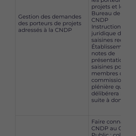
projets et le
Bureau de la
Gestion des demandes
CNDP
des porteurs de projets
Instruction
adressés à la CNDP
juridique des
saisines reçues
Établissement 
notes de
présentation de
saisines pour le
membres de la
commission
plénière qui
délibérera sur la
suite à donner
Faire connaître 
CNDP au Grand
Public : collecte,