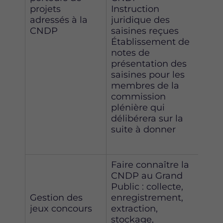
d'u
projets
Instruction
d'in
adressés à la
juridique des
CNDP
saisines reçues
Établissement de
notes de
présentation des
saisines pour les
membres de la
commission
plénière qui
délibérera sur la
suite à donner
Faire connaître la
CNDP au Grand
Public : collecte,
Gestion des
enregistrement,
jeux concours
extraction,
Co
stockage,