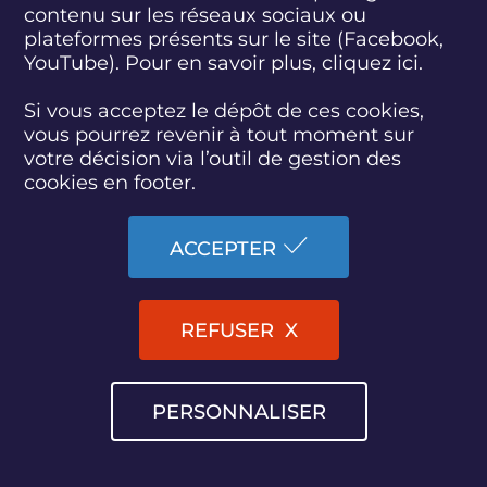
2 a
contenu sur les réseaux sociaux ou
Gestion du
plateformes présents sur le site (Facebook,
recrutement des
YouTube). Pour en savoir plus, cliquez
ici.
garants
Si vous acceptez le dépôt de ces cookies,
vous pourrez revenir à tout moment sur
Gestion des
votre décision via l’outil de gestion des
modalités de
cookies en footer.
concertation
Accompagnement
à la rédaction du
ACCEPTER
bilan
Évaluation des
concertations
Selo
REFUSER
Gestion des
Suivi et Contrôle
rég
concertations
des procédures
en 
Préparation des
PERSONNALISER
séances plénières
des concertations
Publication des
bilans et dossiers