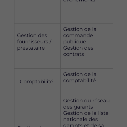
de 
évè
Gestion de la
Gestion des
commande
Cont
fournisseurs /
publique
mar
prestataire
Gestion des
contrats
Gestion de la
Res
comptabilité
obli
Comptabilité
Gestion du réseau
des garants
Gestion de la liste
Res
nationale des
obl
garants et de sa