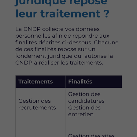
juridique repose
leur traitement ?
La CNDP collecte vos données
personnelles afin de répondre aux
finalités décrites ci-dessous. Chacune
de ces finalités repose sur un
fondement juridique qui autorise la
CNDP à réaliser les traitements.
Traitements
Finalités
Bas
Gestion des
L’e
Gestion des
candidatures
mes
recrutements
Gestion des
pré
entretien
Gestion des sites