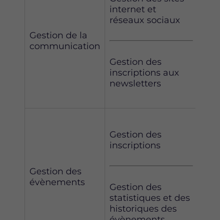
internet et
réseaux sociaux
Int
Gestion de la
communication
Gestion des
Con
inscriptions aux
newsletters
Con
Gestion des
inscriptions
Inté
de 
Gestion des
d’as
évènements
Gestion des
ges
statistiques et des
stat
historiques des
des
évènements