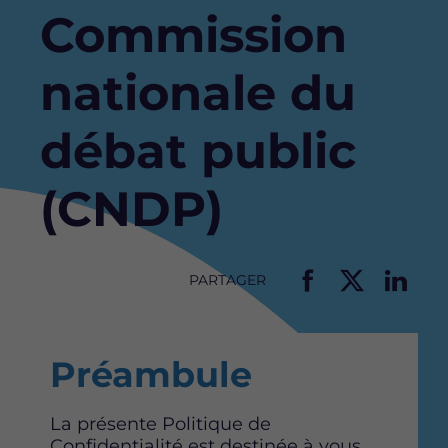
Commission
nationale du
débat public
(CNDP)
PARTAGER
P
P
P
a
a
a
r
r
r
Préambule
t
t
t
a
a
a
g
g
g
La présente Politique de
e
e
e
Confidentialité est destinée à vous