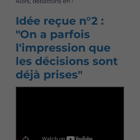
Alors, débattons en !
Idée reçue n°2 :
"On a parfois
l'impression que
les décisions sont
déjà prises"