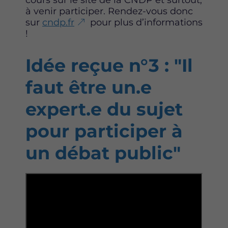
cours sur le site de la CNDP et surtout,
à venir participer. Rendez-vous donc
sur
cndp.fr
pour plus d’informations
!
Idée reçue n°3 : "Il
faut être un.e
expert.e du sujet
pour participer à
un débat public"