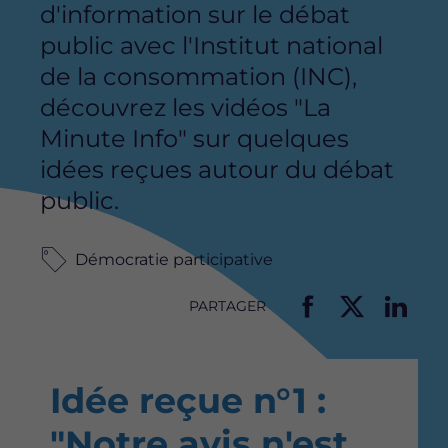
d'information sur le débat
public avec l'Institut national
de la consommation (INC),
découvrez les vidéos "La
Minute Info" sur quelques
idées reçues autour du débat
public.
Démocratie participative
PARTAGER
P
P
P
a
a
a
r
r
r
Idée reçue n°1 :
t
t
t
a
a
a
"Notre avis n'est
g
g
g