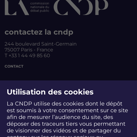
contactez la cndp
244 boulevard Saint-Germain
75007 Paris - France
T +33 1 44 49 85 60
CONTACT
suivez-nous
Utilisation des cookies
La CNDP utilise des cookies dont le dépôt
est soumis à votre consentement sur ce site
S
S
S
S
S
S
S
u
u
u
u
u
u
u
afin de mesurer l’audience du site, des
i
i
i
i
i
i
i
déposer des traceurs tiers vous permettant
abonnez-vous
v
v
v
v
v
v
v
de visionner des vidéos et de partager du
e
e
e
e
e
e
e