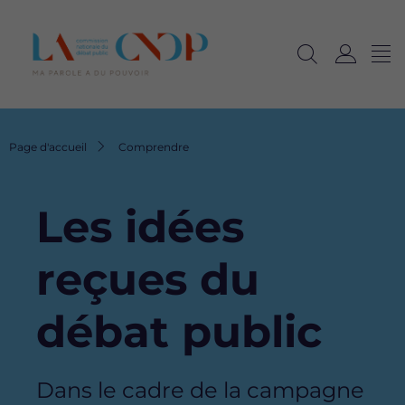
Me
Navig
Ouvrir
C
langu
la
o
recherche
n
n
Fil
Page d'accueil
Comprendre
e
d'Ariane
x
i
Les idées
o
n
reçues du
débat public
Dans le cadre de la campagne