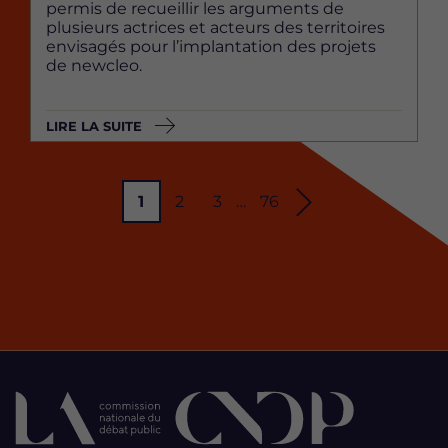
permis de recueillir les arguments de
plusieurs actrices et acteurs des territoires
envisagés pour l’implantation des projets
de newcleo.
LIRE LA SUITE
P
1
P
2
P
3
…
P
76
Pagination
P
a
a
a
a
a
g
g
g
g
g
e
e
e
e
e
s
u
i
v
a
n
t