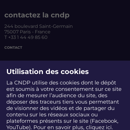
e
contactez la cndp
244 boulevard Saint-Germain
75007 Paris - France
T +33 1 44 49 85 60
CONTACT
suivez-nous
Utilisation des cookies
La CNDP utilise des cookies dont le dépôt
est soumis à votre consentement sur ce site
S
S
S
S
S
S
S
u
u
u
u
u
u
u
afin de mesurer l’audience du site, des
i
i
i
i
i
i
i
déposer des traceurs tiers vous permettant
abonnez-vous
v
v
v
v
v
v
v
de visionner des vidéos et de partager du
e
e
e
e
e
e
e
contenu sur les réseaux sociaux ou
z
z
z
z
z
z
z
plateformes présents sur le site (Facebook,
S'INSCRIRE À LA NEWSLETTER
-
-
-
-
-
-
-
YouTube). Pour en savoir plus, cliquez
ici.
n
n
n
n
n
n
n