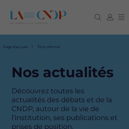
Me
Navig
Ouvrir
C
langu
la
o
recherche
n
n
Fil
Page d'accueil
Être Informé
e
d'Ariane
x
i
Nos actualités
o
n
Description
Découvrez toutes les
actualités des débats et de la
CNDP, autour de la vie de
l’institution, ses publications et
prises de position.