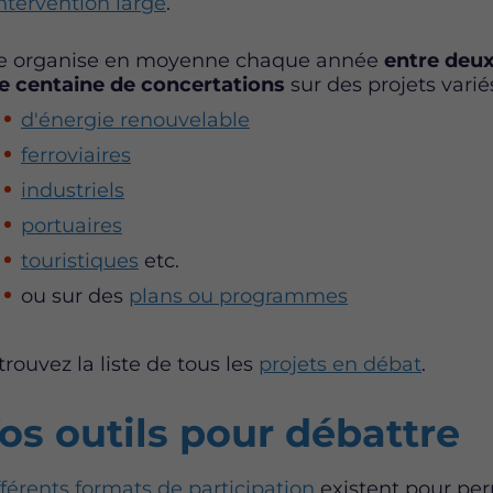
intervention large
.
le organise en moyenne chaque année
entre
deux
e centaine de concertations
sur des projets varié
d'énergie renouvelable
ferroviaires
industriels
portuaires
touristiques
etc.
ou sur des
plans ou programmes
trouvez la liste de tous les
projets en débat
.
os outils pour débattre
fférents formats de participation
existent pour perm