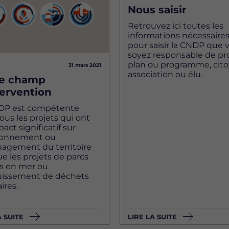
Nous saisir
Retrouvez ici toutes les
informations nécessaire
pour saisir la CNDP que 
soyez responsable de pro
plan ou programme, cito
31 mars 2021
association ou élu.
re champ
tervention
DP est compétente
ous les projets qui ont
act significatif sur
ironnement ou
nagement du territoire
ue les projets de parcs
ns en mer ou
ouissement de déchets
ires.
A SUITE
LIRE LA SUITE