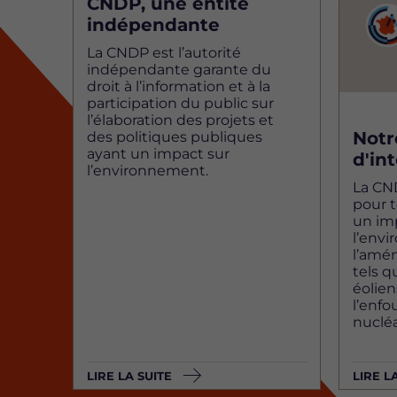
CNDP, une entité
indépendante
La CNDP est l’autorité
indépendante garante du
droit à l’information et à la
participation du public sur
l’élaboration des projets et
Not
des politiques publiques
ayant un impact sur
d'in
l’environnement.
La CN
pour t
un imp
l’env
l’amé
tels q
éolie
l’enf
nucléa
LIRE LA SUITE
LIRE L