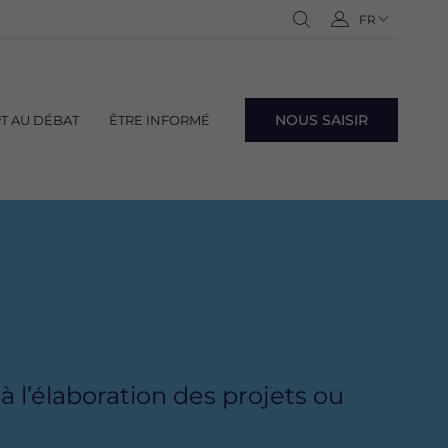
Navigation
FR
-
Ouvrir
C
langues
Français
la
o
recherche
n
n
NOUS SAISIR
T AU DÉBAT
ÊTRE INFORMÉ
e
Navig
x
lang
i
o
n
à l’élaboration des projets ou