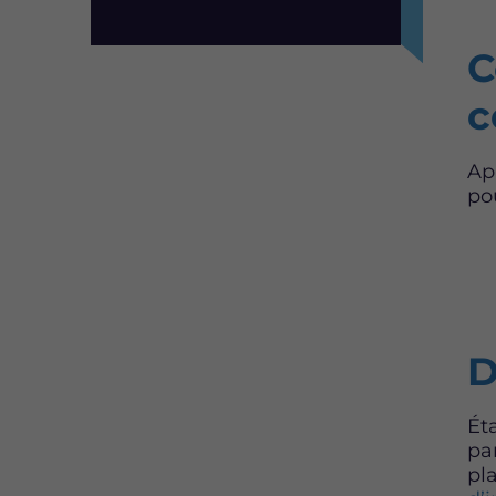
C
c
Ap
po
D
Ét
pa
pl