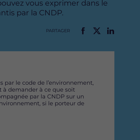
pouvez vous exprimer dans le
antis par la CNDP.
PARTAGER
P
P
P
a
a
a
r
r
r
t
t
t
a
a
a
g
g
g
e
e
e
is par le code de l’environnement,
r
r
r
nt à demander à ce que soit
c
c
c
ccompagnée par la CNDP sur un
e
e
e
nvironnement, si le porteur de
t
t
t
t
t
t
e
e
e
p
p
p
a
a
a