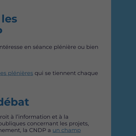
g
g
g
e
e
e
s
s
s
 les
u
u
u
r
r
r
P
F
T
L
a
w
i
ntéresse en séance plénière ou bien
c
i
n
e
t
k
b
t
e
o
e
d
s plénières
qui se tiennent chaque
o
r
i
k
n
 débat
it à l’information et à la
 publiques concernant les projets,
nnement, la CNDP a
un champ