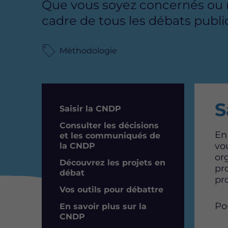
Que vous soyez concernés ou n
cadre de tous les débats publi
Méthodologie
S
Résumé
Saisir la CNDP
Consulter les décisions
En
et les communiqués de
vo
la CNDP
or
Découvrez les projets en
pr
débat
pro
Vos outils pour débattre
Pou
En savoir plus sur la
CNDP