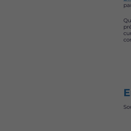
pa
Qu
pr
cu
con
E
So