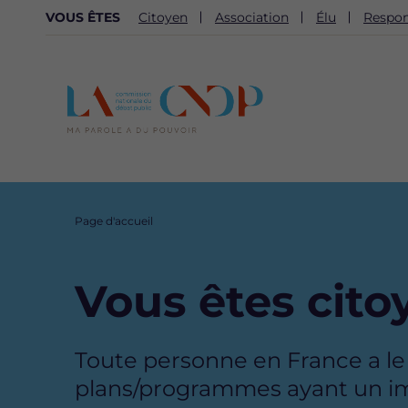
NAVIGATION
VOUS ÊTES
Citoyen
Association
Élu
Respon
SECONDAIRE
Fil
Page d'accueil
d'Ariane
Vous êtes cito
Toute personne en France a le d
plans/programmes ayant un im