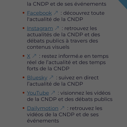
la CNDP et de ses événements
t
t
t
e
e
e
Facebook
: découvrez toute
p
p
p
l'actualité de la CNDP
a
a
a
Instagram
: retrouvez les
g
g
g
actualités de la CNDP et des
e
e
e
débats publics à travers des
s
s
s
contenus visuels
u
u
u
r
r
r
X
: restez informé.e en temps
F
T
L
réel de l’actualité et des temps
a
w
i
forts de la CNDP
c
i
n
Bluesky
: suivez en direct
e
t
k
l’actualité de la CNDP
b
t
e
o
e
d
YouTube
: visionnez les vidéos
o
r
i
de la CNDP et des débats publics
k
n
Dailymotion
: retrouvez les
vidéos de la CNDP et de ses
événements