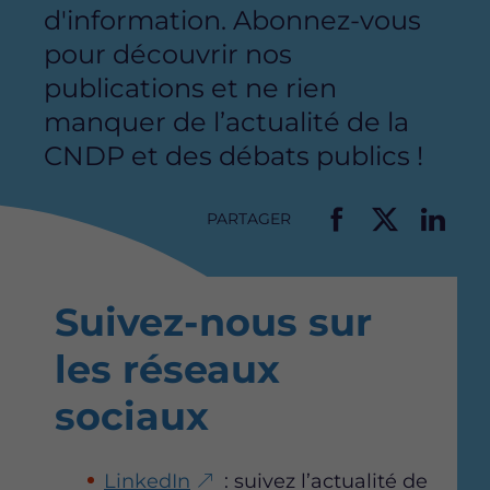
d'information. Abonnez-vous
pour découvrir nos
publications et ne rien
manquer de l’actualité de la
CNDP et des débats publics !
PARTAGER
P
P
P
a
a
a
r
r
r
Suivez-nous sur
t
t
t
a
a
a
les réseaux
g
g
g
e
e
e
sociaux
r
r
r
c
c
c
e
e
e
LinkedIn
: suivez l’actualité de
t
t
t