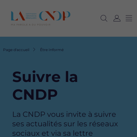
Me
Navig
Ouvrir
C
langu
la
o
recherche
n
n
Fil
Page d'accueil
Être Informé
e
d'Ariane
x
i
Suivre la
o
n
CNDP
La CNDP vous invite à suivre
ses actualités sur les réseaux
sociaux et via sa lettre