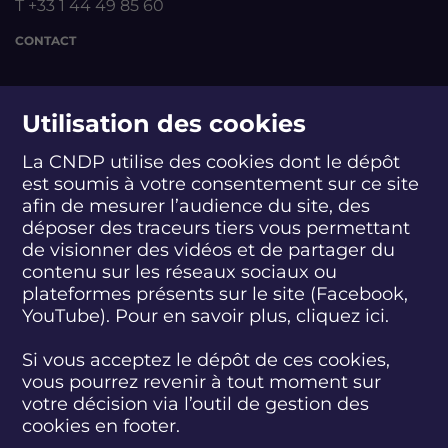
T +33 1 44 49 85 60
CONTACT
suivez-nous
Utilisation des cookies
La CNDP utilise des cookies dont le dépôt
est soumis à votre consentement sur ce site
S
S
S
S
S
S
S
u
u
u
u
u
u
u
afin de mesurer l’audience du site, des
i
i
i
i
i
i
i
déposer des traceurs tiers vous permettant
abonnez-vous
v
v
v
v
v
v
v
de visionner des vidéos et de partager du
e
e
e
e
e
e
e
contenu sur les réseaux sociaux ou
z
z
z
z
z
z
z
plateformes présents sur le site (Facebook,
S'INSCRIRE À LA NEWSLETTER
-
-
-
-
-
-
-
YouTube). Pour en savoir plus, cliquez
ici.
n
n
n
n
n
n
n
o
o
o
o
o
o
o
SUIVEZ L'ACTUALITÉ DE LA CNDP
u
u
u
u
u
u
u
Si vous acceptez le dépôt de ces cookies,
s
s
s
s
s
s
s
vous pourrez revenir à tout moment sur
s
s
s
s
s
s
s
votre décision via l’outil de gestion des
u
u
u
u
u
u
u
cookies en footer.
r
r
r
r
r
r
r