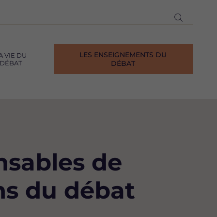
Ouvrir
la
recherch
LES ENSEIGNEMENTS DU
A VIE DU
DÉBAT
DÉBAT
nsables de
ns du débat