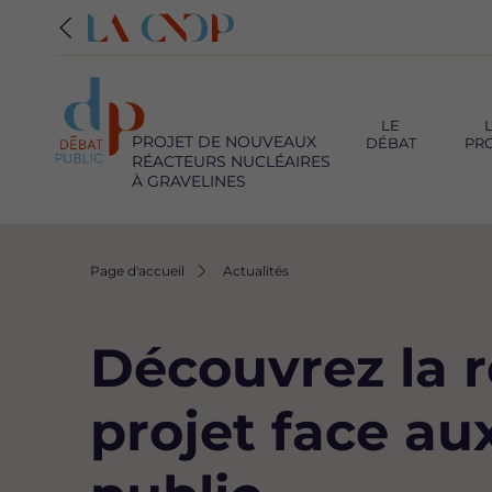
Navigation
principale
LE
PROJET DE NOUVEAUX
DÉBAT
PR
RÉACTEURS NUCLÉAIRES
À GRAVELINES
Fil
Page d'accueil
Actualités
d'Ariane
Découvrez la 
projet face a