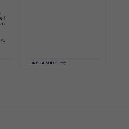
e-
e !
 un
s
t,
LIRE LA SUITE