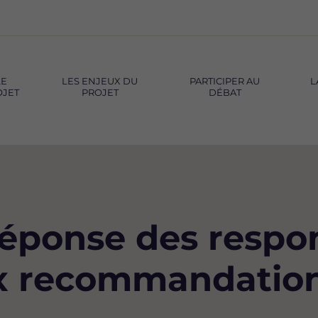
LE
LES ENJEUX DU
PARTICIPER AU
L
OJET
PROJET
DÉBAT
réponse des respo
ux recommandatio