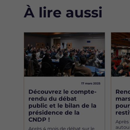
À lire aussi
Image
Image
17 mars 2025
Découvrez le compte-
Rend
rendu du débat
mars
public et le bilan de la
pour
présidence de la
rest
CNDP !
Après
autour
Après 4 mois de débat sur le