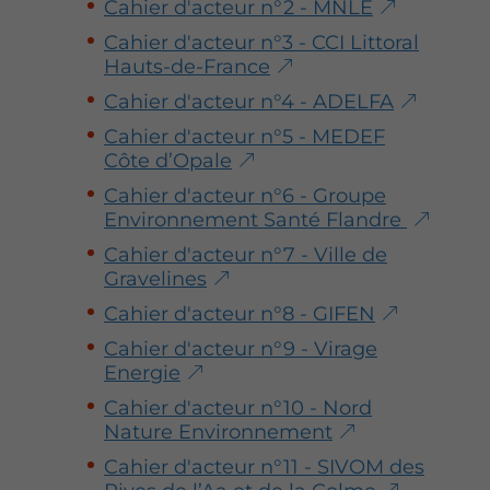
s
s
s
Cahier d'acteur n°2 - MNLE
u
u
u
Cahier d'acteur n°3 - CCI Littoral
r
r
r
Hauts-de-France
F
T
L
Cahier d'acteur n°4 - ADELFA
a
w
i
c
i
n
Cahier d'acteur n°5 - MEDEF
e
t
k
Côte d’Opale
b
t
e
Cahier d'acteur n°6 - Groupe
o
e
d
Environnement Santé Flandre
o
r
i
k
n
Cahier d'acteur n°7 - Ville de
Gravelines
Cahier d'acteur n°8 - GIFEN
Cahier d'acteur n°9 - Virage
Energie
Cahier d'acteur n°10 - Nord
Nature Environnement
Cahier d'acteur n°11 - SIVOM des