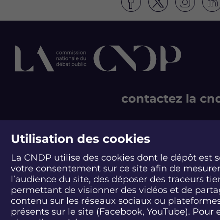
S
S
S
S
u
u
u
u
i
i
i
i
v
v
v
v
e
e
e
e
z
z
z
z
l
l
l
l
e
e
e
e
d
d
d
d
contactez la cn
é
é
é
é
b
b
b
b
a
a
a
a
244 boulevard Saint-Ge
t
t
t
t
75007 Paris - France
Utilisation des cookies
U
U
U
U
T +33 1 44 49 85 60
n
n
n
n
n
n
n
n
La CNDP utilise des cookies dont le dépôt est 
CONTACT
o
o
o
o
votre consentement sur ce site afin de mesure
u
u
u
u
l’audience du site, des déposer des traceurs tie
v
v
v
v
permettant de visionner des vidéos et de part
e
e
e
e
contenu sur les réseaux sociaux ou plateforme
a
a
a
a
présents sur le site (Facebook, YouTube). Pour 
u
u
u
u