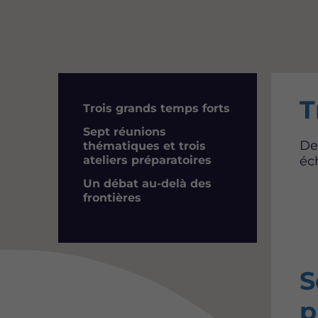
T
Résumé
Trois grands temps forts
Sept réunions
De
thématiques et trois
éc
ateliers préparatoires
Un débat au-delà des
frontières
S
p