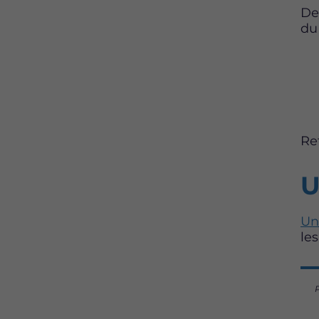
De
du
Re
U
Un
le