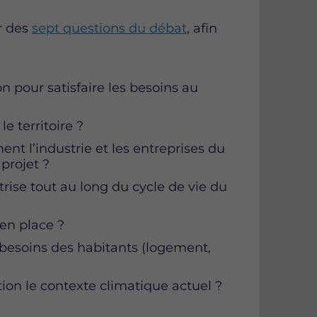
u
u
u
r
r
r
r des
sept questions du débat
, afin
F
T
L
a
w
i
c
i
n
e
t
k
tion pour satisfaire les besoins au
b
t
e
o
e
d
le territoire ?
o
r
i
nt l’industrie et les entreprises du
k
n
projet ?
rise tout au long du cycle de vie du
en place ?
 besoins des habitants (logement,
tion le contexte climatique actuel ?