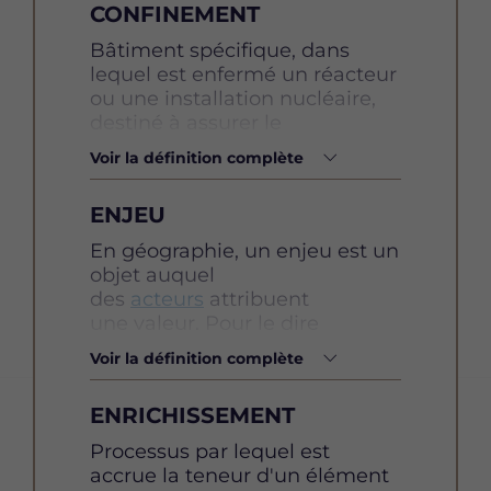
CONFINEMENT
Définition
Bâtiment spécifique, dans
lequel est enfermé un réacteur
ou une installation nucléaire,
destiné à assurer le
confinement des matières
Voir la définition complète
radioactives, notamment en
cas d'accident ou de situations
ENJEU
accidentelles.
Définition
En géographie, un enjeu est un
objet auquel
Energie décarbonée
des
acteurs
attribuent
une valeur. Pour le dire
Une énergie est « décarbonée »
autrement, c’est ce qui est « en
si elle n’émet pas de dioxyde
Voir la définition complète
jeu » dans une
situation
de carbone (CO2). Toutes les
géographique
.
énergies renouvelables ainsi
ENRICHISSEMENT
Une
ressource
ou un
espace
que l’énergie nucléaire sont
peuvent être des enjeux, de
Définition
Processus par lequel est
considérées comme
même que l’accès ou l’usage
accrue la teneur d'un élément
décarbonées car leur