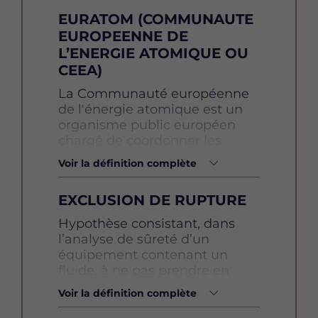
EURATOM (COMMUNAUTE
EUROPEENNE DE
L’ENERGIE ATOMIQUE OU
CEEA)
Définition
La Communauté européenne
de l'énergie atomique est un
organisme public européen
chargé de coordonner les
programmes de recherche sur
Voir la définition complète
l'énergie nucléaire.
EXCLUSION DE RUPTURE
Le traité Euratom signé par la
Définition
Hypothèse consistant, dans
France le 25 mars 1957 institue
l’analyse de sûreté d’un
la Communauté Européenne
équipement contenant un
de l'Énergie Atomique. La
fluide, à ne pas prendre en
Communauté a pour mission
compte la rupture complète de
de contribuer, par
Voir la définition complète
cet équipement comme un
l'établissement des conditions