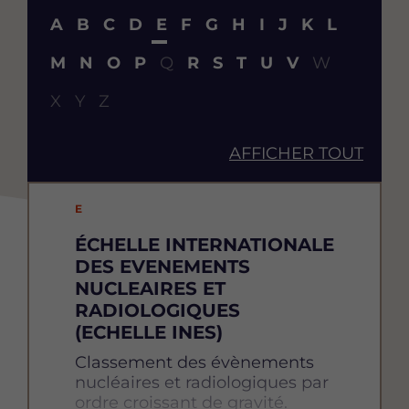
Content
Bloc
A
B
C
D
E
F
G
H
I
J
K
L
M
N
O
P
Q
R
S
T
U
V
W
X
Y
Z
AFFICHER TOUT
E
ÉCHELLE INTERNATIONALE
DES EVENEMENTS
NUCLEAIRES ET
RADIOLOGIQUES
(ECHELLE INES)
Définition
Classement des évènements
nucléaires et radiologiques par
ordre croissant de gravité.