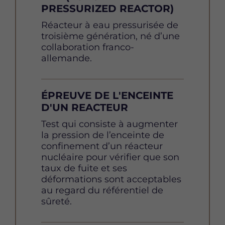
dans tous les cas nécessaire de
PRESSURIZED REACTOR)
l’éolien (terrestre ou
procéder à une surveillance du
marin), l’hydraulique, le
site et à une reprise des colis
Définition
Réacteur à eau pressurisée de
nucléaire ;
avant que le temps n'ait pu
troisième génération, né d’une
affaiblir les
barrières
de
collaboration franco-
Inférieure ou égale à 50 g
confinement dans lesquelles
allemande.
de CO2 par kWh pour le
les éléments radioactifs sont
photovoltaïque, la
confinés, qu’une solution
biomasse, la géothermie ;
d'élimination définitive soit
ÉPREUVE DE L'ENCEINTE
De l’ordre de 450 g de
disponible ou non.
D'UN REACTEUR
CO2 par kWh pour le gaz
naturel ;
Définition
Test qui consiste à augmenter
la pression de l’enceinte de
De l’ordre de 750 g de
confinement d’un réacteur
CO2 par kWh pour le
nucléaire pour vérifier que son
pétrole ;
taux de fuite et ses
déformations sont acceptables
De l’ordre de 1 000 g de CO2
au regard du référentiel de
par kWh pour le charbon.
sûreté.