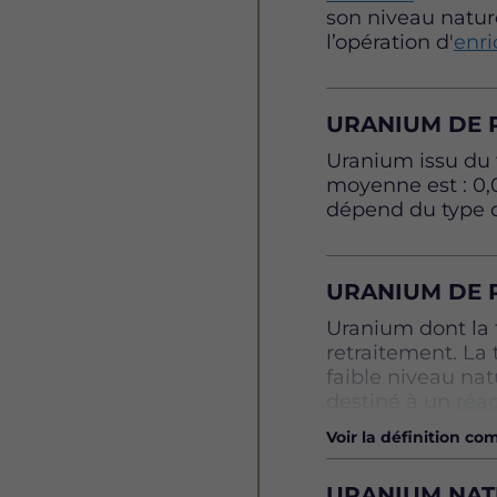
son niveau nature
pour une masse 
l’opération d'
enr
URANIUM DE R
Définition
Uranium issu du 
moyenne est : 0,0
dépend du type de
URANIUM DE R
Définition
Uranium dont la t
retraitement. La 
faible niveau na
destiné à un
réac
Voir la définition co
URANIUM NATU