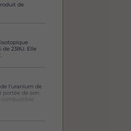
produit de
 isotopique
 de 238U. Elle
.
e de l'uranium de
té portée de son
n combustible