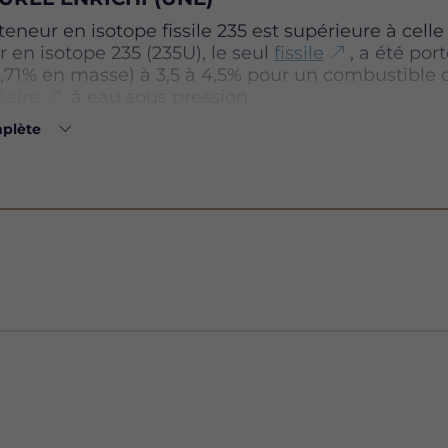
eneur en isotope fissile 235 est supérieure à celle
r en isotope 235 (235U), le seul
fissile
, a été por
0,71% en masse) à 3,5 à 4,5% pour un combustible 
éaire
à eau sous pression.
mplète