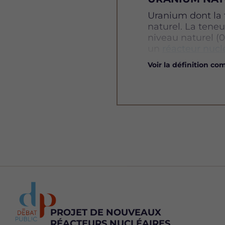
Définition
Uranium dont la t
naturel. La teneu
niveau naturel (
un
réacteur nucl
Voir la définition co
PROJET DE NOUVEAUX
RÉACTEURS NUCLÉAIRES