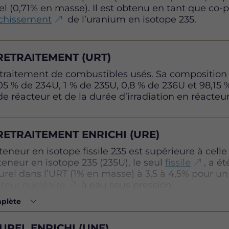
l (0,71% en masse). Il est obtenu en tant que co-
équivalente.
ichissement
de l’uranium en isotope 235.
ETRAITEMENT (URT)
traitement de combustibles usés. Sa composition
5 % de 234U, 1 % de 235U, 0,8 % de 236U et 98,15 %
 réacteur et de la durée d’irradiation en réacteur
ETRAITEMENT ENRICHI (URE)
eneur en isotope fissile 235 est supérieure à cell
teneur en isotope 235 (235U), le seul
fissile
, a é
turel dans l’URT (1% en masse) à 3,5 à 4,5% pour u
teur nucléaire
à eau sous pression.
mplète
REL ENRICHI (UNE)