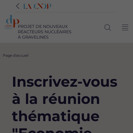
PROJET DE NOUVEAUX
Me
RÉACTEURS NUCLÉAIRES
Ouvrir
À GRAVELINES
la
recherche
Fil
Page d'accueil
d'Ariane
Inscrivez-vous
à la réunion
thématique