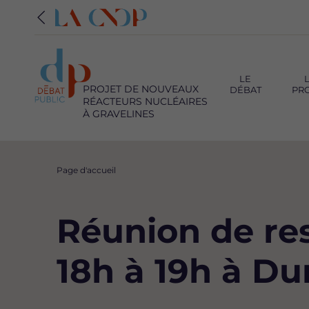
Navigation
principale
LE
PROJET DE NOUVEAUX
DÉBAT
PR
RÉACTEURS NUCLÉAIRES
À GRAVELINES
Fil
Page d'accueil
d'Ariane
Réunion de res
18h à 19h à D