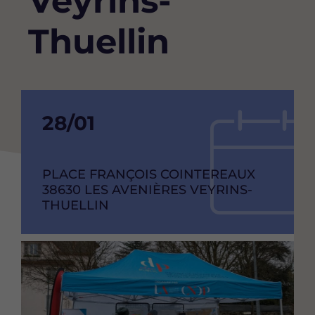
Veyrins-
Thuellin
Date
28/01
de
debut
ADRESSE
PLACE FRANÇOIS COINTEREAUX
CODE
38630
VILLE
LES AVENIÈRES VEYRINS-
de
POSTAL
THUELLIN
l'événement
Image