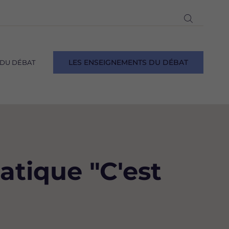
Ouvrir
la
recherch
LES ENSEIGNEMENTS DU DÉBAT
 DU DÉBAT
atique "C'est