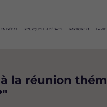
S EN DÉBAT
POURQUOI UN DÉBAT ?
PARTICIPEZ !
LA VIE
 à la réunion thém
?"