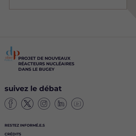
PROJET DE NOUVEAUX
RÉACTEURS NUCLÉAIRES
DANS LE BUGEY
suivez le débat
S
S
S
S
S
u
u
u
u
u
i
i
i
i
i
RESTEZ INFORMÉ.E.S
v
v
v
v
v
CRÉDITS
e
e
e
e
e