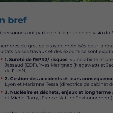
ntent
n bref
0 personnes ont participé à la réunion en visio du 
membres du groupe citoyen, mobilisés pour la réun
sultats de ses travaux et des experts se sont exp
1. Sureté de l'EPR2/ risques
, vulnérabiilté et p
Jassaud (EDF), Yves Marignac (Negawatt) et Ja
de l'IRSN)
2. Gestion des accidents et leurs conséquenc
Lyon et Marianne Tessa (directrice de cabinet de
3. Nucléaire et déchets, enjeux et long terme
et Michel Jarry, (France Nature Environnement)