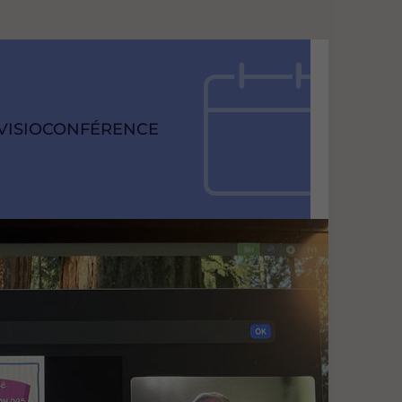
RAISON
VISIOCONFÉRENCE
SOCIAL