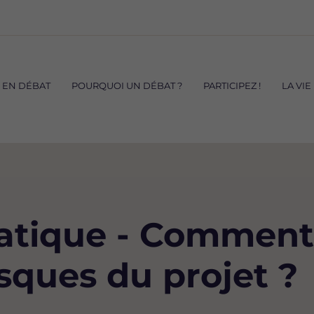
S EN DÉBAT
POURQUOI UN DÉBAT ?
PARTICIPEZ !
LA VIE
tique - Comment 
isques du projet ?