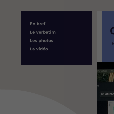
Résumé
En bref
Le verbatim
Les photos
H
1
d
La vidéo
l
Image