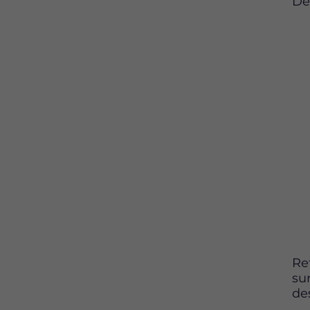
De
Re
su
de