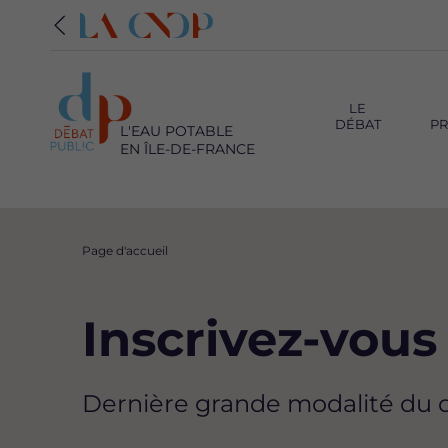
Navigation
principale
LE
DÉBAT
PR
L'EAU POTABLE
EN ÎLE-DE-FRANCE
Fil
Page d'accueil
d'Ariane
Inscrivez-vous 
Dernière grande modalité du dé