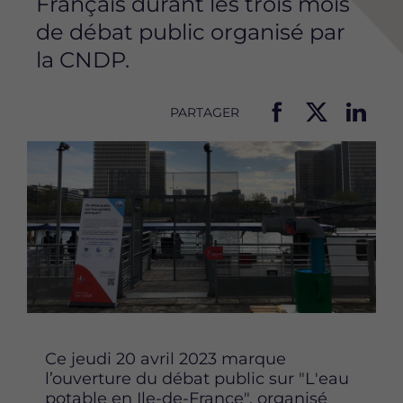
Français durant les trois mois
de débat public organisé par
la CNDP.
PARTAGER
P
P
P
Image
a
a
a
r
r
r
t
t
t
a
a
a
g
g
g
e
e
e
r
r
r
c
c
c
e
e
e
t
t
t
t
t
t
Ce jeudi 20 avril 2023 marque
e
e
e
l’ouverture du débat public sur "L'eau
p
p
p
potable en Ile-de-France", organisé