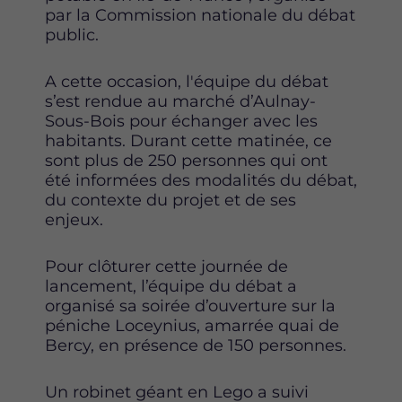
a
a
a
par la Commission nationale du débat
g
g
g
public.
e
e
e
s
s
s
A cette occasion, l'équipe du débat
u
u
u
s’est rendue au marché d’Aulnay-
r
r
r
Sous-Bois pour échanger avec les
F
T
L
habitants. Durant cette matinée, ce
a
w
i
sont plus de 250 personnes qui ont
c
i
n
été informées des modalités du débat,
e
t
k
du contexte du projet et de ses
b
t
e
enjeux.
o
e
d
o
r
i
k
n
Pour clôturer cette journée de
lancement, l’équipe du débat a
organisé sa soirée d’ouverture sur la
péniche Loceynius, amarrée quai de
Bercy, en présence de 150 personnes.
Un robinet géant en Lego a suivi