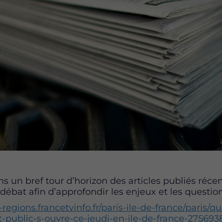
 un bref tour d’horizon des articles publiés réce
débat afin d’approfondir les enjeux et les question
-regions.francetvinfo.fr/paris-ile-de-france/paris/
-public-s-ouvre-ce-jeudi-en-ile-de-france-275693