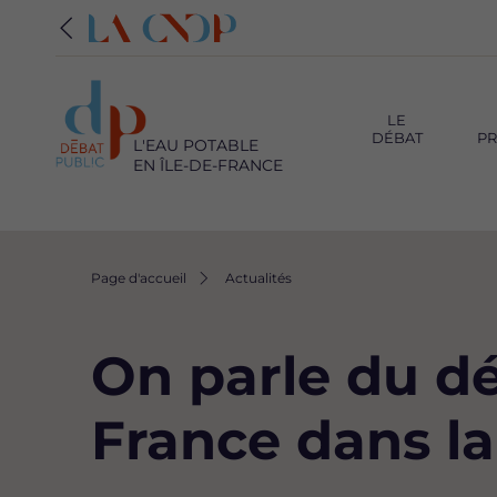
Navigation
principale
LE
DÉBAT
PR
L'EAU POTABLE
EN ÎLE-DE-FRANCE
Fil
Page d'accueil
Actualités
d'Ariane
On parle du dé
France dans la