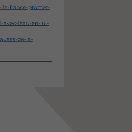
-ile-france-promet-
l-avec-leau-en-lui-
causes-de-la-