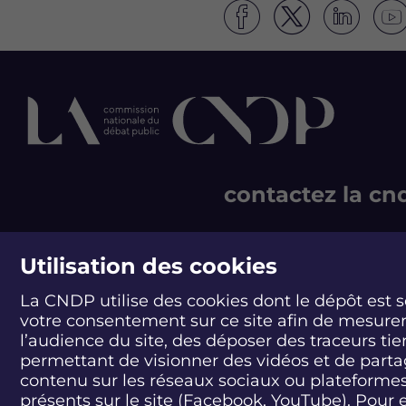
S
S
S
S
u
u
u
u
i
i
i
i
v
v
v
v
e
e
e
e
z
z
z
z
l
l
l
l
e
e
e
e
d
d
d
d
contactez la cn
é
é
é
é
b
b
b
b
a
a
a
a
244 boulevard Saint-Ge
t
t
t
t
75007 Paris - France
Utilisation des cookies
Q
Q
Q
Q
T +33 1 44 49 85 60
u
u
u
u
La CNDP utilise des cookies dont le dépôt est 
e
e
e
e
CONTACT
votre consentement sur ce site afin de mesure
l
l
l
l
l
l
l
l
l’audience du site, des déposer des traceurs tie
e
e
e
e
permettant de visionner des vidéos et de part
e
e
e
e
contenu sur les réseaux sociaux ou plateforme
a
a
a
a
présents sur le site (Facebook, YouTube). Pour 
u
u
u
u