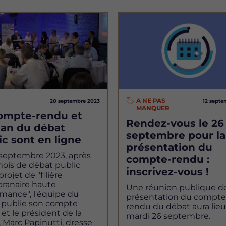
Image
A NE PAS
20 septembre 2023
12 septe
MANQUER
ompte-rendu et
Rendez-vous le 26
ilan du débat
septembre pour la
ic sont en ligne
présentation du
 septembre 2023, après
compte-rendu :
mois de débat public
inscrivez-vous !
projet de "filière
anaire haute
Une réunion publique d
mance", l'équipe du
présentation du compte
 publie son compte
rendu du débat aura lieu
et le président de la
mardi 26 septembre.
Marc Papinutti, dresse