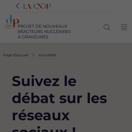
PROJET DE NOUVEAUX
Me
RÉACTEURS NUCLÉAIRES
Ouvrir
À GRAVELINES
la
recherche
Fil
Page d'accueil
Actualités
d'Ariane
Suivez le
débat sur les
réseaux