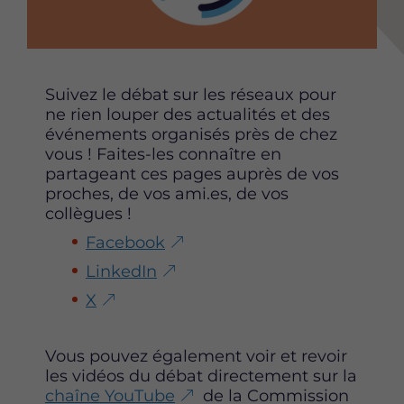
r
r
r
c
c
c
e
e
e
t
t
t
t
t
t
Suivez le débat sur les réseaux pour
e
e
e
ne rien louper des actualités et des
p
p
p
événements organisés près de chez
a
a
a
vous ! Faites-les connaître en
g
g
g
partageant ces pages auprès de vos
e
e
e
proches, de vos ami.es, de vos
s
s
s
collègues !
u
u
u
Facebook
r
r
r
F
T
L
LinkedIn
a
w
i
X
c
i
n
e
t
k
b
t
e
Vous pouvez également voir et revoir
o
e
d
les vidéos du débat directement sur la
o
r
i
chaîne YouTube
de la Commission