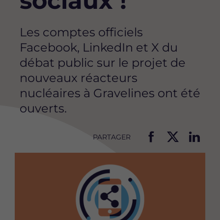
sociaux !
Les comptes officiels
Facebook, LinkedIn et X du
débat public sur le projet de
nouveaux réacteurs
nucléaires à Gravelines ont été
ouverts.
PARTAGER
P
P
P
Image
a
a
a
r
r
r
t
t
t
a
a
a
g
g
g
e
e
e