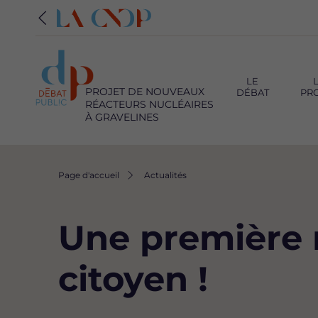
Navigation
principale
LE
PROJET DE NOUVEAUX
DÉBAT
PR
RÉACTEURS NUCLÉAIRES
À GRAVELINES
Fil
Page d'accueil
Actualités
d'Ariane
Une première 
citoyen !