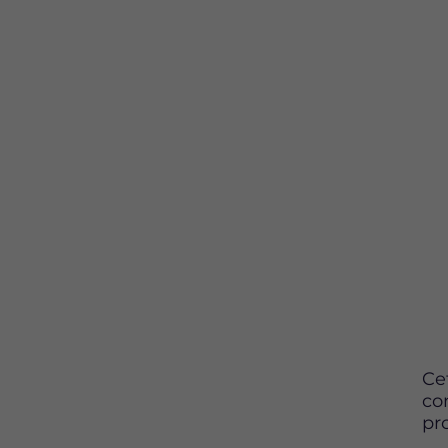
Ce
co
pr