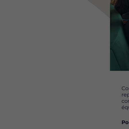
Co
re
co
éq
Po