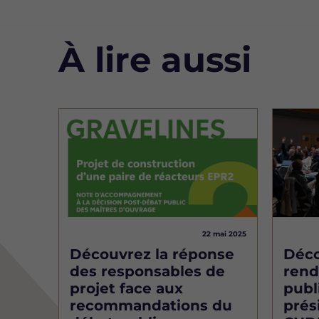
À lire aussi
Image
Image
22 mai 2025
Découvrez la réponse
Déco
des responsables de
rend
projet face aux
publi
recommandations du
prés