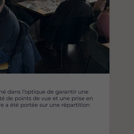
g
g
g
e
e
e
s
s
s
u
u
u
r
r
r
F
T
L
a
w
i
c
i
n
e
t
k
b
t
e
o
e
d
o
r
i
k
n
é dans l’optique de garantir une
ité de points de vue et une prise en
re a été portée sur une répartition