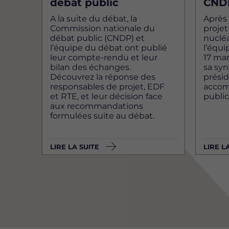
débat public
CNDP
A la suite du débat, la
Après 
Commission nationale du
proje
débat public (CNDP) et
nucléa
l’équipe du débat ont publié
l’équi
leur compte-rendu et leur
17 ma
bilan des échanges.
sa syn
Découvrez la réponse des
présid
responsables de projet, EDF
accom
et RTE, et leur décision face
public
aux recommandations
formulées suite au débat.
LIRE LA SUITE
LIRE L