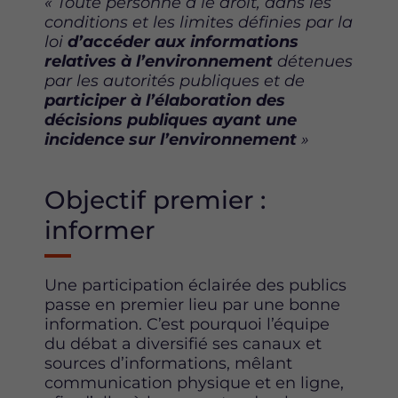
« Toute personne a le droit, dans les
F
T
L
conditions et les
limites définies
par la
a
w
i
loi
d’accéder aux informations
c
i
n
relatives
à l’environnement
détenues
e
t
k
par les autorités publiques et de
b
t
e
participer
à l’élaboration
des
o
e
d
décisions publiques ayant une
o
r
i
incidence
sur l’environnement
»
k
n
Objectif premier :
informer
Une participation éclairée des publics
passe en premier lieu par une bonne
information. C’est pourquoi l’équipe
du débat a diversifié ses canaux et
sources d’informations, mêlant
communication physique et en ligne,