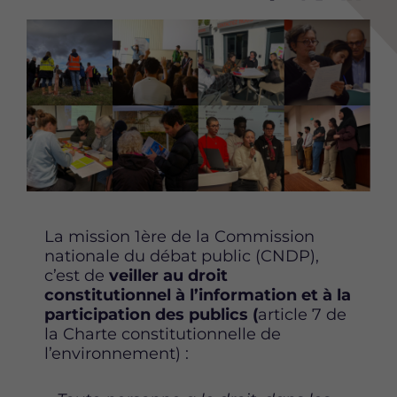
P
P
P
Image
a
a
a
r
r
r
t
t
t
a
a
a
g
g
g
e
e
e
r
r
r
c
c
c
e
e
e
t
t
t
t
t
t
La mission 1ère de la Commission
e
e
e
nationale du débat public (CNDP),
p
p
p
c’est de
veiller au droit
a
a
a
constitutionnel à l’information et à la
g
g
g
participation des publics (
article 7 de
e
e
e
la Charte constitutionnelle de
s
s
s
l’environnement) :
u
u
u
r
r
r