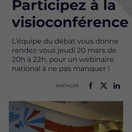
Participez à la
visioconférence 
L’équipe du débat vous donne
rendez-vous jeudi 20 mars de
20h à 22h, pour un webinaire
national à ne pas manquer !
PARTAGER
P
P
P
a
a
a
Image
r
r
r
t
t
t
a
a
a
g
g
g
e
e
e