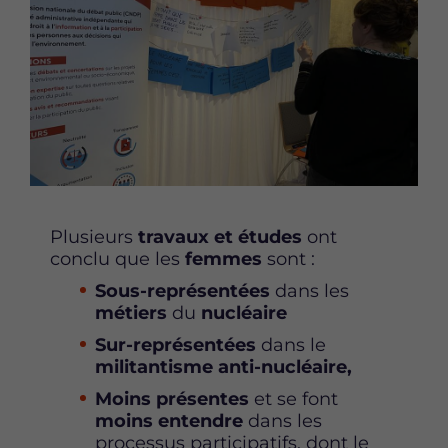
r
r
r
c
c
c
e
e
e
t
t
t
t
t
t
e
e
e
p
p
p
a
a
a
g
g
g
e
e
e
Plusieurs
travaux et études
ont
s
s
s
conclu que les
femmes
sont :
u
u
u
r
r
r
Sous-représentées
dans les
F
T
L
métiers
du
nucléaire
a
w
i
Sur-représentées
dans le
c
i
n
militantisme
anti-nucléaire,
e
t
k
b
t
e
Moins présentes
et se font
o
e
d
moins entendre
dans les
o
r
i
processus participatifs, dont le