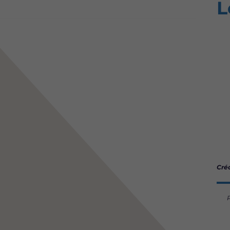
L
Créd
P