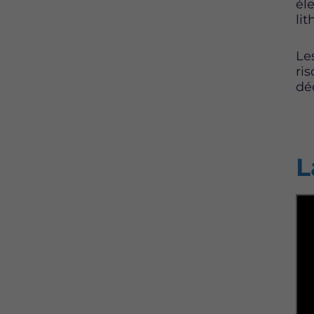
él
lit
Le
ris
dé
L