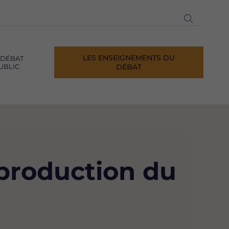
Ouvrir
la
recherch
LES ENSEIGNEMENTS DU
 DÉBAT
UBLIC
DÉBAT
 production du