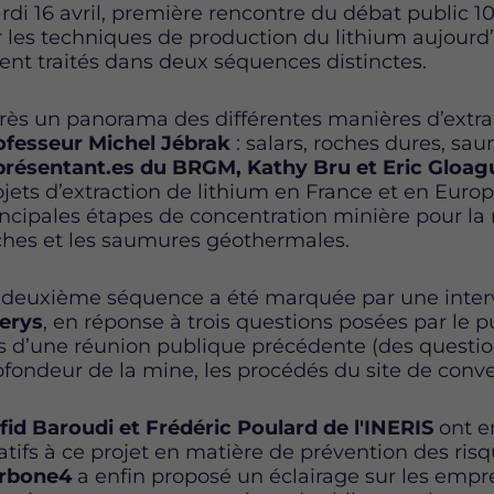
rdi 16 avril, première rencontre du débat public 10
r les techniques de production du lithium aujourd
rent traités dans deux séquences distinctes.
rès un panorama des différentes manières d’extra
ofesseur Michel Jébrak
: salars, roches dures, sa
présentant.es du BRGM, Kathy Bru et Eric Gloa
ojets d’extraction de lithium en France et en Eur
incipales étapes de concentration minière pour la 
ches et les saumures géothermales.
 deuxième séquence a été marquée par une inter
erys
, en réponse à trois questions posées par le p
rs d’une réunion publique précédente (des questions
ofondeur de la mine, les procédés du site de conve
fid Baroudi et Frédéric Poulard de l'INERIS
ont en
latifs à ce projet en matière de prévention des ris
rbone4
a enfin proposé un éclairage sur les empr