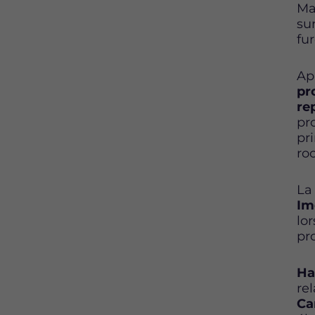
Ma
su
fu
Ap
pr
re
pr
pr
ro
La
Im
lo
pr
Ha
re
Ca