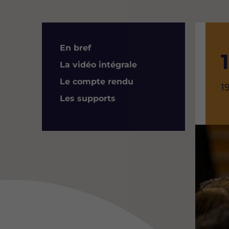
Résumé
En bref
La vidéo intégrale
Le compte rendu
H
1
d
Les supports
l
Image