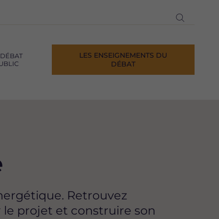
Ouvrir
la
recherch
LES ENSEIGNEMENTS DU
 DÉBAT
UBLIC
DÉBAT
e
énergétique. Retrouvez
 le projet et construire son