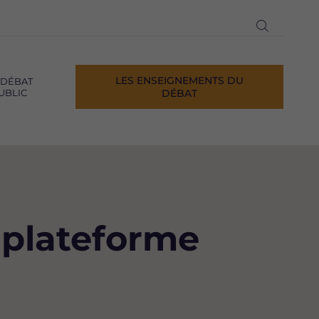
Ouvrir
la
recherch
LES ENSEIGNEMENTS DU
 DÉBAT
UBLIC
DÉBAT
e plateforme