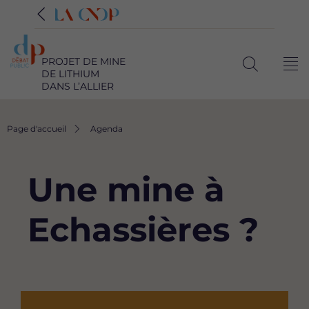
PROJET DE MINE
Me
DE LITHIUM
Ouvrir
DANS L’ALLIER
la
recherche
Fil
Page d'accueil
Agenda
d'Ariane
Une mine à
Echassières ?