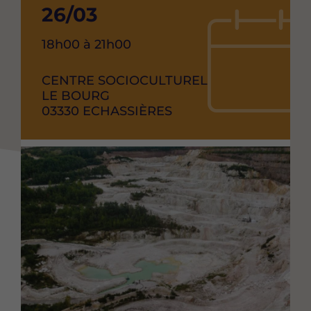
Date
26/03
de
Heure
18h00 à 21h00
debut
de
l'événement
RAISON
CENTRE SOCIOCULTUREL
de
SOCIAL
ADRESSE
LE BOURG
l'événement
CODE
03330
VILLE
ECHASSIÈRES
POSTAL
Image