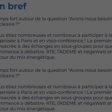
ntent
n bref
mps fort autour de la question "Avons-nous bes
cléaire ?"
us étiez nombreuses et nombreux à participer à l
ganisée à Paris et en visio-conférence ! La premièr
nsacrée à des échanges en sous-groupes pour que 
mmence à débattre. RTE, l’ADEME et négaWatt ont
tour du mix énergétique.
mps fort autour de la question "Avons-nous bes
cléaire ?"
us étiez nombreuses et nombreux à participer à l
ganisée à Paris et en visio-conférence ! La premièr
nsacrée à des échanges en sous-groupes pour que 
mmence à débattre. RTE, l’ADEME et négaWatt ont
tour du mix énergétique.