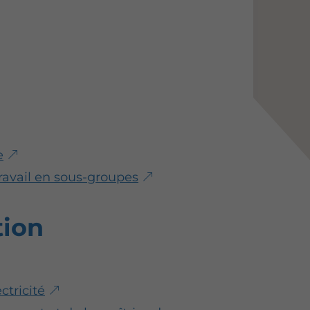
e
travail en sous-groupes
tion
ctricité