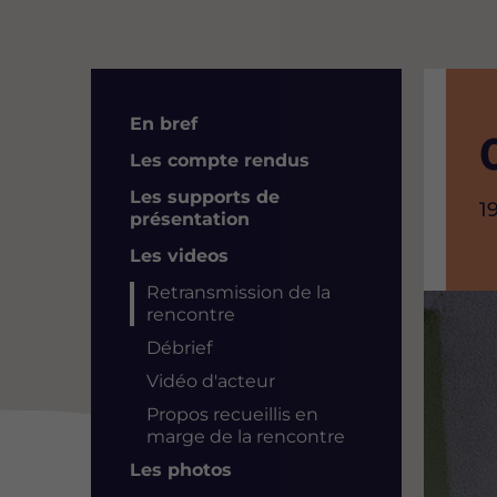
Résumé
En bref
Les compte rendus
Les supports de
H
1
présentation
d
Les videos
l
Retransmission de la
Image
rencontre
Débrief
Vidéo d'acteur
Propos recueillis en
marge de la rencontre
Les photos