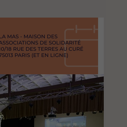
RAISON
LA MAS - MAISON DES
SOCIAL
ASSOCIATIONS DE SOLIDARITÉ
ADRESSE
10/18 RUE DES TERRES AU CURÉ
CODE
75013
VILLE
PARIS (ET EN LIGNE)
POSTAL