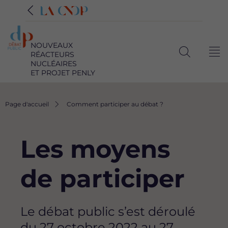
NOUVEAUX
RÉACTEURS
Me
Ouvrir
NUCLÉAIRES
ET PROJET PENLY
la
recherche
Fil
Page d'accueil
Comment participer au débat ?
d'Ariane
Les moyens
de participer
Le débat public s’est déroulé
du 27 octobre 2022 au 27