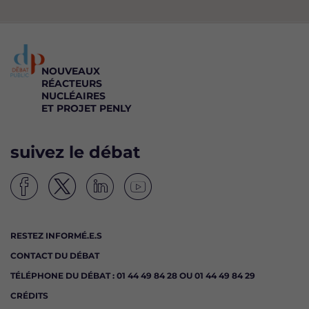
NOUVEAUX
RÉACTEURS
NUCLÉAIRES
ET PROJET PENLY
suivez le débat
S
S
S
S
u
u
u
u
i
i
i
i
RESTEZ INFORMÉ.E.S
v
v
v
v
CONTACT DU DÉBAT
e
e
e
e
z
z
z
z
TÉLÉPHONE DU DÉBAT : 01 44 49 84 28 OU 01 44 49 84 29
l
l
l
l
CRÉDITS
e
e
e
e