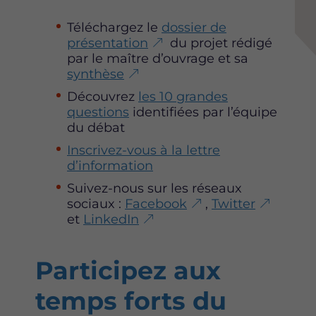
e
e
e
Téléchargez le
dossier de
p
p
p
présentation
du projet rédigé
a
a
a
par le maître d’ouvrage et sa
g
g
g
synthèse
e
e
e
s
s
s
Découvrez
les 10 grandes
u
u
u
questions
identifiées par l’équipe
r
r
r
du débat
F
T
L
Inscrivez-vous à la lettre
a
w
i
d’information
c
i
n
e
t
k
Suivez-nous sur les réseaux
b
t
e
sociaux :
Facebook
,
Twitter
o
e
d
et
LinkedIn
o
r
i
k
n
Participez aux
temps forts du