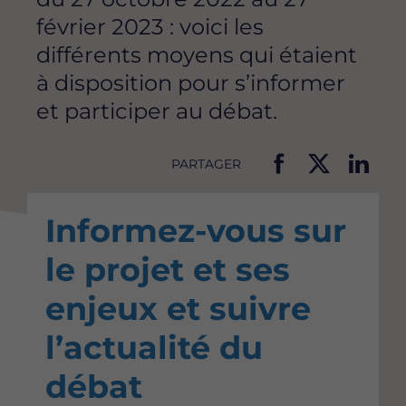
février 2023 : voici les
différents moyens qui étaient
à disposition pour s’informer
et participer au débat.
PARTAGER
P
P
P
a
a
a
Informez-vous sur
r
r
r
t
t
t
le projet et ses
a
a
a
g
g
g
enjeux et suivre
e
e
e
r
r
r
l’actualité du
c
c
c
e
e
e
débat
t
t
t
t
t
t