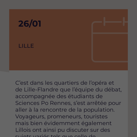
Date
26/01
de
debut
VILLE
LILLE
de
l'événement
Content
C’est dans les quartiers de l’opéra et
de Lille-Flandre que l’équipe du débat,
accompagnée des étudiants de
Sciences Po Rennes, s’est arrêtée pour
aller à la rencontre de la population.
Voyageurs, promeneurs, touristes
mais bien évidemment également
Lillois ont ainsi pu discuter sur des
sujets variés tels que celle de