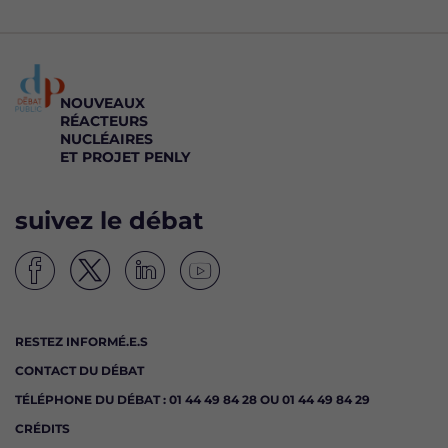
NOUVEAUX
RÉACTEURS
NUCLÉAIRES
ET PROJET PENLY
suivez le débat
S
S
S
S
u
u
u
u
i
i
i
i
RESTEZ INFORMÉ.E.S
v
v
v
v
CONTACT DU DÉBAT
e
e
e
e
z
z
z
z
TÉLÉPHONE DU DÉBAT : 01 44 49 84 28 OU 01 44 49 84 29
l
l
l
l
CRÉDITS
e
e
e
e