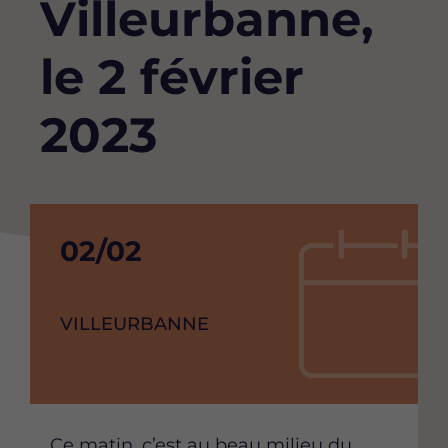
Villeurbanne,
le 2 février
2023
Date
02/02
de
debut
VILLE
VILLEURBANNE
de
l'événement
Content
Ce matin, c’est au beau milieu du