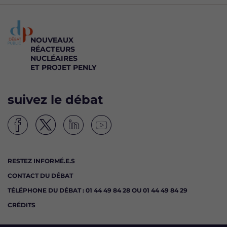
NOUVEAUX
RÉACTEURS
NUCLÉAIRES
ET PROJET PENLY
suivez le débat
S
S
S
S
u
u
u
u
i
i
i
i
RESTEZ INFORMÉ.E.S
v
v
v
v
CONTACT DU DÉBAT
e
e
e
e
z
z
z
z
TÉLÉPHONE DU DÉBAT : 01 44 49 84 28 OU 01 44 49 84 29
l
l
l
l
CRÉDITS
e
e
e
e
d
d
d
d
é
é
é
é