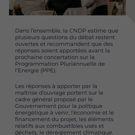
t
t
t
t
t
t
e
e
e
p
p
p
a
a
a
Dans l’ensemble, la CNDP estime que
g
g
g
plusieurs questions du débat restent
e
e
e
ouvertes et recommandent que des
s
s
s
réponses soient apportées avant la
u
u
u
prochaine concertation sur la
r
r
r
Programmation Pluriannuelle de
F
T
L
l’Energie (PPE).
a
w
i
c
i
n
Les réponses à apporter par la
e
t
k
maîtrise d’ouvrage portent sur le
b
t
e
cadre général proposé par le
o
e
d
Gouvernement pour la politique
o
r
i
énergétique à venir, l’économie et le
k
n
financement du projet, les éléments
relatifs aux combustibles usés et
déchets, le dérèglement climatique.