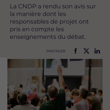
La CNDP a rendu son avis sur
la manière dont les
responsables de projet ont
pris en compte les
enseignements du débat.
PARTAGER
P
P
P
Image
a
a
a
r
r
r
t
t
t
a
a
a
g
g
g
e
e
e
r
r
r
c
c
c
e
e
e