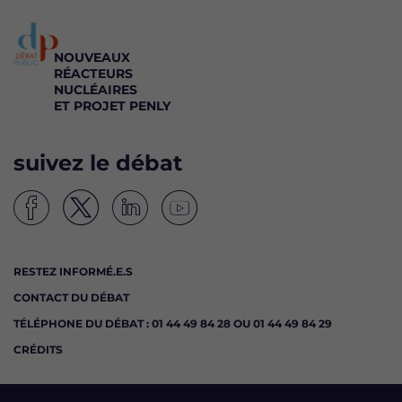
NOUVEAUX
RÉACTEURS
NUCLÉAIRES
ET PROJET PENLY
suivez le débat
S
S
S
S
u
u
u
u
i
i
i
i
RESTEZ INFORMÉ.E.S
v
v
v
v
CONTACT DU DÉBAT
e
e
e
e
z
z
z
z
TÉLÉPHONE DU DÉBAT : 01 44 49 84 28 OU 01 44 49 84 29
l
l
l
l
CRÉDITS
e
e
e
e
d
d
d
d
é
é
é
é