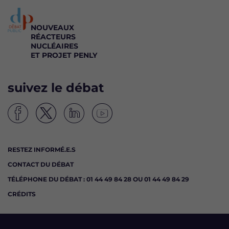
NOUVEAUX
RÉACTEURS
NUCLÉAIRES
ET PROJET PENLY
suivez le débat
S
S
S
S
u
u
u
u
i
i
i
i
RESTEZ INFORMÉ.E.S
v
v
v
v
CONTACT DU DÉBAT
e
e
e
e
z
z
z
z
TÉLÉPHONE DU DÉBAT : 01 44 49 84 28 OU 01 44 49 84 29
l
l
l
l
CRÉDITS
e
e
e
e
d
d
d
d
é
é
é
é
b
b
b
b