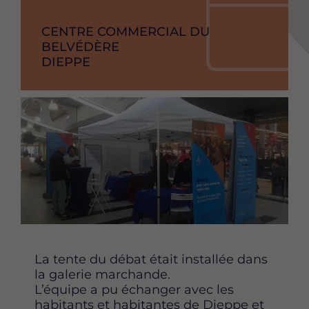
de
debut
RAISON
CENTRE COMMERCIAL DU
SOCIAL
BELVÉDÈRE
de
VILLE
DIEPPE
l'événement
Image
Content
La tente du débat était installée dans
la galerie marchande.
L’équipe a pu échanger avec les
habitants et habitantes de Dieppe et