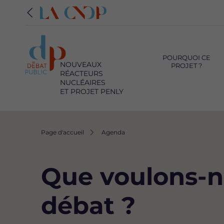
Navigation
principale
POURQUOI CE
NOUVEAUX
PROJET ?
RÉACTEURS
NUCLÉAIRES
ET PROJET PENLY
Fil
Page d'accueil
Agenda
d'Ariane
Que voulons-no
débat ?