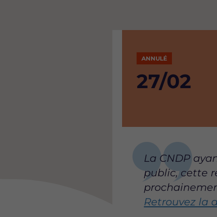
ANNULÉ
Date
27/02
de
debut
de
Content
La CNDP ayant
l'événe
public, cette 
prochainement
Retrouvez la d