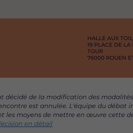
RAISON
HALLE AUX TOI
SOCIAL
ADRESSE
19 PLACE DE LA
TOUR
CODE
76000
VILLE
ROUEN ET
POSTAL
 décidé de la modification des modalité
ment
rencontre est annulée. L'équipe du débat 
 les moyens de mettre en œuvre cette dé
écision en détail