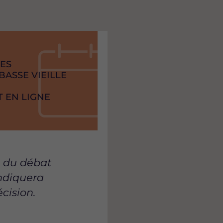
LES
 BASSE VIEILLE
 EN LIGNE
s du débat
indiquera
cision.