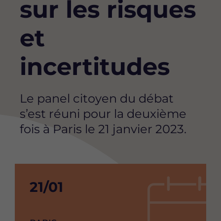
sur les risques
et
incertitudes
Accroche
Le panel citoyen du débat
s’est réuni pour la deuxième
fois à Paris le 21 janvier 2023.
Date
21/01
de
debut