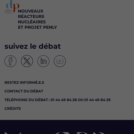
NOUVEAUX
RÉACTEURS
NUCLÉAIRES
ET PROJET PENLY
suivez le débat
S
S
S
S
u
u
u
u
i
i
i
i
RESTEZ INFORMÉ.E.S
v
v
v
v
CONTACT DU DÉBAT
e
e
e
e
z
z
z
z
TÉLÉPHONE DU DÉBAT : 01 44 49 84 28 OU 01 44 49 84 29
l
l
l
l
CRÉDITS
e
e
e
e
d
d
d
d
é
é
é
é
b
b
b
b
a
a
a
a