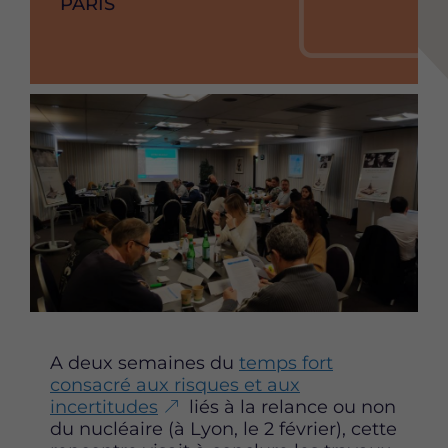
VILLE
PARIS
de
l'événement
Image
Content
A deux semaines du
temps fort
consacré aux risques et aux
incertitudes
liés à la relance ou non
du nucléaire (à Lyon, le 2 février), cette