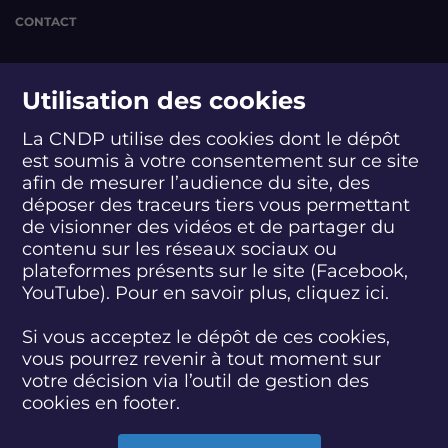
l
l
l
a
a
a
CONTACT
c
c
c
c
c
c
é
suivez-nous
é
é
Utilisation des cookies
l
l
l
é
é
é
r
r
r
La CNDP utilise des cookies dont le dépôt
a
a
a
est soumis à votre consentement sur ce site
S
S
S
S
S
S
S
t
t
t
afin de mesurer l’audience du site, des
u
u
u
u
u
u
u
e
e
e
i
i
i
i
i
i
i
déposer des traceurs tiers vous permettant
u
u
u
abonnez-vous
v
v
v
v
v
v
v
de visionner des vidéos et de partager du
r
r
r
e
e
e
e
e
e
e
contenu sur les réseaux sociaux ou
d
d
d
z
z
z
z
z
z
z
plateformes présents sur le site (Facebook,
e
e
e
S'INSCRIRE À LA NEWSLETTER
-
-
-
-
-
-
-
p
p
p
YouTube). Pour en savoir plus, cliquez
ici.
n
n
n
n
n
n
n
a
a
a
o
o
o
o
o
o
o
r
r
r
SUIVEZ L'ACTUALITÉ DE LA CNDP
Si vous acceptez le dépôt de ces cookies,
u
u
u
u
u
u
u
t
t
t
s
s
s
s
s
s
s
vous pourrez revenir à tout moment sur
i
i
i
s
s
s
s
s
s
s
votre décision via l’outil de gestion des
c
c
c
u
u
u
u
u
u
u
cookies en footer.
u
u
u
r
r
r
r
r
r
r
l
l
l
F
T
L
D
Y
I
B
e
e
e
ACCESSIBILITÉ : PARTIELLEMENT CONFORME