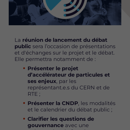
e
e
e
r
r
r
c
c
c
e
e
e
t
t
t
t
t
t
La
réunion de lancement du débat
e
e
e
public
sera l’occasion de présentations
p
p
p
et d'échanges sur le projet et le débat.
a
a
a
Elle permettra notamment de :
g
g
g
e
e
e
Présenter le projet
s
s
s
d’accélérateur de particules et
u
u
u
ses enjeux
, par les
r
r
r
représentant.e.s du CERN et de
F
T
L
RTE ;
a
w
i
Présenter la CNDP
, les modalités
c
i
n
et le calendrier du débat public ;
e
t
k
b
t
e
Clarifier les questions de
o
e
d
gouvernance
avec une