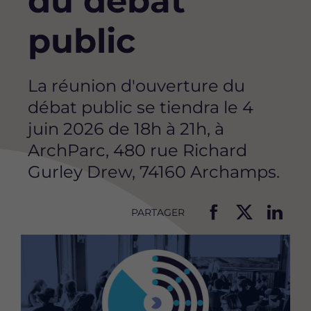
du débat
public
La réunion d'ouverture du
débat public se tiendra le 4
juin 2026 de 18h à 21h, à
ArchParc, 480 rue Richard
Gurley Drew, 74160 Archamps.
PARTAGER
P
P
P
Image
a
a
a
r
r
r
t
t
t
a
a
a
g
g
g