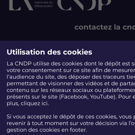
z
z
z
l
l
l
e
e
e
d
d
d
contactez la cn
é
é
é
b
b
b
a
a
a
244 boulevard Saint-Ge
t
t
t
75007 Paris - France
Utilisation des cookies
U
U
U
T +33 1 44 49 85 60
n
n
n
n
n
n
La CNDP utilise des cookies dont le dépôt est 
CONTACT
o
o
o
votre consentement sur ce site afin de mesure
u
u
u
l’audience du site, des déposer des traceurs tie
v
v
v
permettant de visionner des vidéos et de part
e
e
e
contenu sur les réseaux sociaux ou plateforme
l
l
l
présents sur le site (Facebook, YouTube). Pour 
a
a
a
plus, cliquez
ici.
c
c
c
c
c
c
é
é
é
Si vous acceptez le dépôt de ces cookies, vous 
l
l
l
revenir à tout moment sur votre décision via l’o
é
é
é
gestion des cookies en footer.
r
r
r