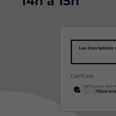
14h à 15h
Messag
Les inscriptions 
d'état
CAPTCHA
Vérification Anti-
Clique ici 