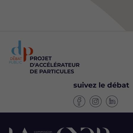
PROJET
D'ACCÉLÉRATEUR
DE PARTICULES
suivez le débat
S
S
S
u
u
u
i
i
i
v
v
v
e
e
e