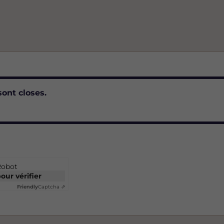
e
sont closes.
Robot
pour vérifier
Friendly
Captcha ⇗