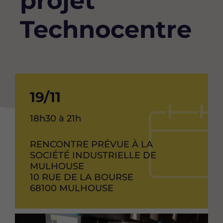
projet
Technocentre
Date
19/11
de
Heure
18h30 à 21h
debut
de
l'événement
RAISON
RENCONTRE PRÉVUE À LA
de
SOCIAL
SOCIÉTÉ INDUSTRIELLE DE
l'événement
MULHOUSE
ADRESSE
10 RUE DE LA BOURSE
CODE
68100
VILLE
MULHOUSE
POSTAL
Image