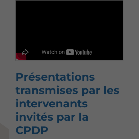
Présentations
transmises par les
intervenants
invités par la
CPDP