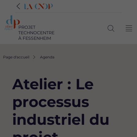
PROJET
Me
TECHNOCENTRE
Ouvrir
À FESSENHEIM
la
recherche
Fil
Page d'accueil
Agenda
d'Ariane
Atelier : Le
processus
industriel du