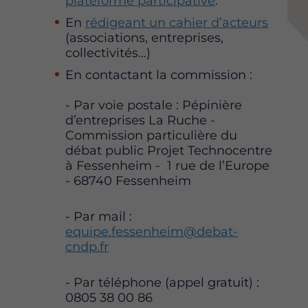
plateforme participative
.
a
a
a
En
rédigeant un cahier d’acteurs
g
g
g
(associations, entreprises,
e
e
e
collectivités…)
s
s
s
u
u
u
En contactant la commission :
r
r
r
F
T
L
- Par voie postale : Pépinière
a
w
i
d’entreprises La Ruche -
c
i
n
Commission particulière du
e
t
k
débat public Projet Technocentre
b
t
e
à Fessenheim - 1 rue de l’Europe
o
e
d
- 68740 Fessenheim
o
r
i
k
n
- Par mail :
equipe.fessenheim@debat-
cndp.fr
- Par téléphone (appel gratuit) :
0805 38 00 86