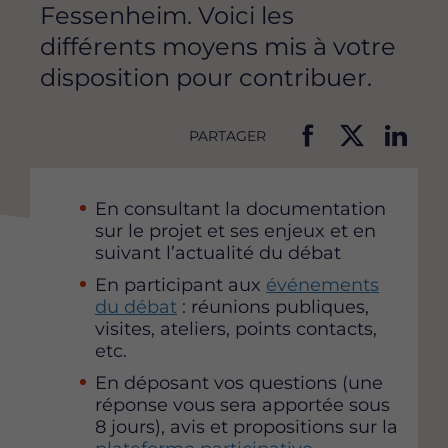
Fessenheim. Voici les
différents moyens mis à votre
disposition pour contribuer.
PARTAGER
P
P
P
a
a
a
r
r
r
En consultant la documentation
t
t
t
sur le projet et ses enjeux et en
a
a
a
suivant l’actualité du débat
g
g
g
En participant aux
événements
e
e
e
du débat
: réunions publiques,
r
r
r
visites, ateliers, points contacts,
c
c
c
etc.
e
e
e
t
t
t
En déposant vos questions (une
t
t
t
réponse vous sera apportée sous
e
e
e
8 jours), avis et propositions sur la
p
p
p