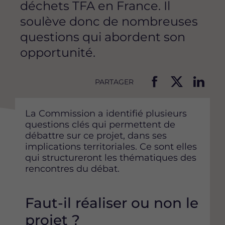
déchets TFA en France. Il
soulève donc de nombreuses
questions qui abordent son
opportunité.
PARTAGER
P
P
P
a
a
a
La Commission a identifié plusieurs
r
r
r
questions clés qui permettent de
t
t
t
débattre sur ce projet, dans ses
a
a
a
implications territoriales. Ce sont elles
g
g
g
qui structureront les thématiques des
e
e
e
rencontres du débat.
r
r
r
c
c
c
e
e
e
Faut-il réaliser ou non le
t
t
t
t
t
t
projet ?