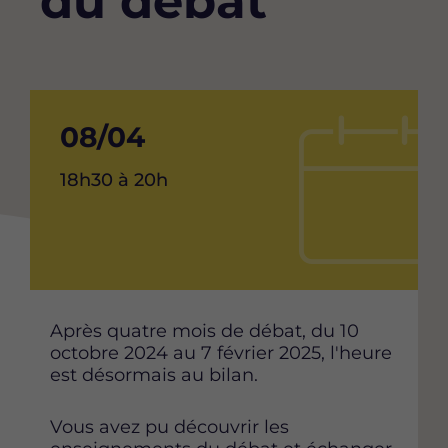
du débat
Date
08/04
de
Heure
18h30 à 20h
debut
de
l'événement
de
l'événement
Content
Après quatre mois de débat, du 10
octobre 2024 au 7 février 2025, l'heure
est désormais au bilan.
Vous avez pu découvrir les